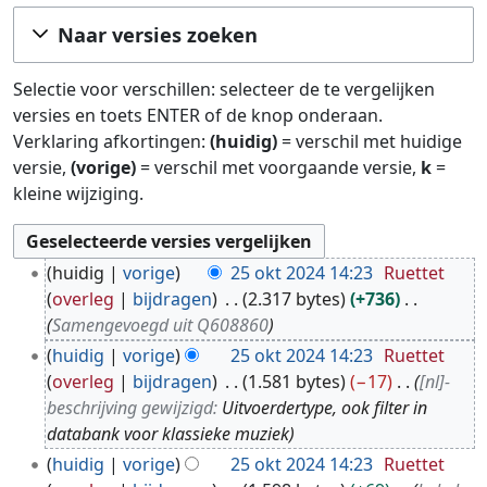
Ga naar:
navigatie
,
zoeken
Naar versies zoeken
Selectie voor verschillen: selecteer de te vergelijken
versies en toets ENTER of de knop onderaan.
Verklaring afkortingen:
(huidig)
= verschil met huidige
versie,
(vorige)
= verschil met voorgaande versie,
k
=
kleine wijziging.
2
huidig
vorige
25 okt 2024 14:23
Ruettet
5
overleg
bijdragen
2.317 bytes
+736
o
Samengevoegd uit Q608860
k
huidig
vorige
25 okt 2024 14:23
Ruettet
t
overleg
bijdragen
1.581 bytes
−17
[nl]-
2
beschrijving gewijzigd:
Uitvoerdertype, ook filter in
0
databank voor klassieke muziek
2
huidig
vorige
25 okt 2024 14:23
Ruettet
4