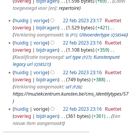
overleg
bijdragen
1.598 bytes
+69
Label
toegevoegd voor [en]:
repertoire
2
huidig
vorige
22 feb 2023 23:17
Ruettet
2
overleg
bijdragen
1.529 bytes
+421
f
Verklaring aangemaakt:
is
:
Uitvoerdertype
(P1)
(Q58544)
e
huidig
vorige
22 feb 2023 23:16
Ruettet
b
overleg
bijdragen
1.108 bytes
+359
2
Kwalificatie toegevoegd:
url type
:
Kunstenpunt
(P27)
0
legacy url
(Q58527)
2
huidig
vorige
22 feb 2023 23:16
Ruettet
3
overleg
bijdragen
749 bytes
+388
Verklaring aangemaakt:
url
:
(P26)
https://muziekcentrum.kunsten.be/cms_identitytypes/57
huidig
vorige
22 feb 2023 23:16
Ruettet
overleg
bijdragen
361 bytes
+361
Een
nieuw item aangemaakt