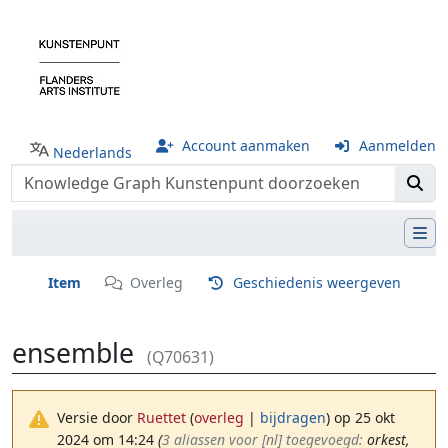
Account aanmaken
Aanmelden
Nederlands
Item
Overleg
Geschiedenis weergeven
ensemble
(Q70631)
Versie door
Ruettet
(
overleg
|
bijdragen
)
op 25 okt
2024 om 14:24
(‎
3 aliassen voor [nl] toegevoegd:
orkest,