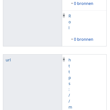
0 bronnen
R
o
l
0 bronnen
url
h
t
t
p
s
:
/
/
m