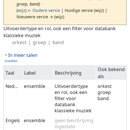
groep, band)
(
wijz
)
← Oudere versie
| Huidige versie (wijz) |
Nieuwere versie → (wijz)
Ga naar:
navigatie
,
zoeken
Uitvoerdertype en rol, ook een filter voor databank
klassieke muziek
orkest
groep
band
In meer talen
Instellen
Ook bekend
Taal
Label
Beschrijving
als
Nederlands
ensemble
Uitvoerdertype
orkest
en rol, ook een
groep
filter voor
band
databank
klassieke muziek
Engels
ensemble
geen beschrijving
ingesteld