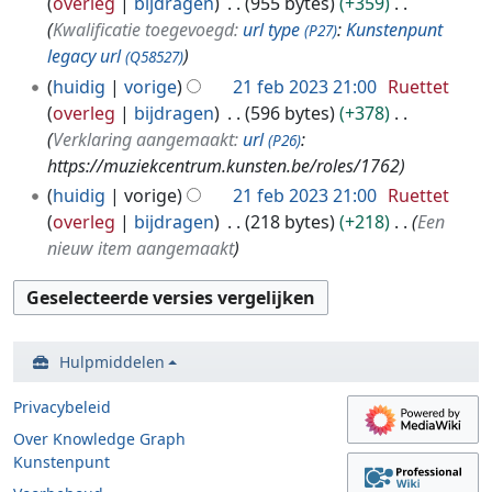
overleg
bijdragen
955 bytes
+359
Kwalificatie toegevoegd:
url type
:
Kunstenpunt
(P27)
legacy url
(Q58527)
huidig
vorige
21 feb 2023 21:00
Ruettet
overleg
bijdragen
596 bytes
+378
Verklaring aangemaakt:
url
:
(P26)
https://muziekcentrum.kunsten.be/roles/1762
huidig
vorige
21 feb 2023 21:00
Ruettet
overleg
bijdragen
218 bytes
+218
Een
nieuw item aangemaakt
Hulpmiddelen
Privacybeleid
Over Knowledge Graph
Kunstenpunt