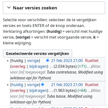
Ga naar:
navigatie
,
zoeken
Naar versies zoeken
Selectie voor verschillen: selecteer de te vergelijken
versies en toets ENTER of de knop onderaan.
Verklaring afkortingen:
(huidig)
= verschil met huidige
versie,
(vorige)
= verschil met voorgaande versie,
k
=
kleine wijziging.
2
huidig
vorige
21 feb 2023 21:00
Ruettet
1
overleg
bijdragen
2.034 bytes
+71
Alias
f
voor [nl] toegevoegd:
Tuba contrebasse, Modified using
e
wikibase-api for Python
b
huidig
vorige
21 feb 2023 21:00
Ruettet
2
overleg
bijdragen
1.963 bytes
+64
Alias
0
voor [nl] toegevoegd:
Tuba basse, Modified using
2
wikibase-api for Python
3