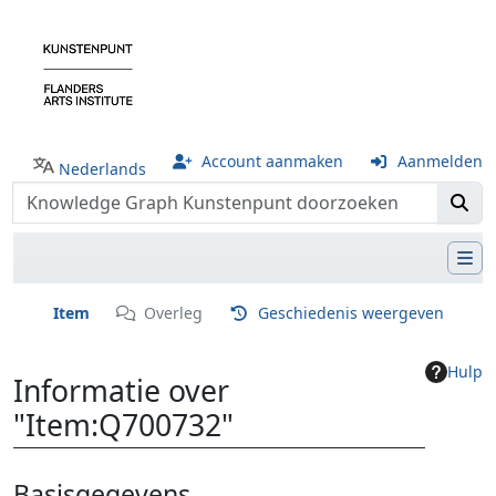
Account aanmaken
Aanmelden
Nederlands
Item
Overleg
Geschiedenis weergeven
Hulp
Informatie over
"Item:Q700732"
Ga naar:
navigatie
,
zoeken
Basisgegevens