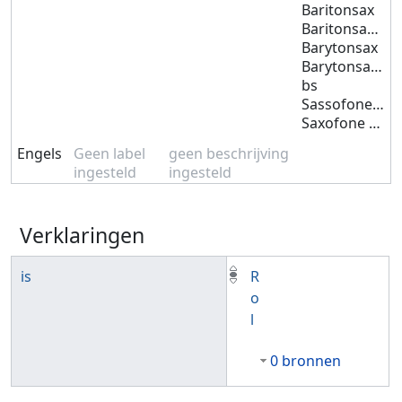
Baritonsax
Baritonsaxophon
Barytonsax
Barytonsaxofoon
bs
Sassofone baritone
Saxofone baritono
Engels
Geen label
geen beschrijving
ingesteld
ingesteld
Verklaringen
is
R
o
l
0 bronnen