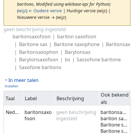
baritono, Modified using wikibase-api for Python)
(
wijz
)
← Oudere versie
| Huidige versie (wijz) |
Nieuwere versie → (wijz)
Ga naar:
navigatie
,
zoeken
geen beschrijving ingesteld
baritonsaxofoon
bariton saxofoon
Baritone sax
Baritone saxophone
Baritonsax
Baritonsaxophon
Barytonsax
Barytonsaxofoon
bs
Sassofone baritone
Saxofone baritono
In meer talen
Instellen
Ook bekend
Taal
Label
Beschrijving
als
Nederlands
baritonsaxo
geen beschrijving
baritonsaxofoon
foon
ingesteld
bariton saxofoon
Baritone sax
Baritone saxophone