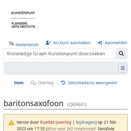
Account aanmaken
Aanmelden
Nederlands
Item
Overleg
Geschiedenis weergeven
baritonsaxofoon
(Q69641)
Versie door
Ruettet
(
overleg
|
bijdragen
)
op 21 feb
2023 om 17:55
(‎
Alias voor [nl] toegevoegd:
Saxofone