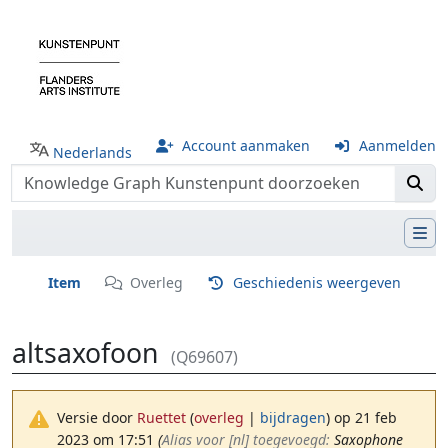
Account aanmaken
Aanmelden
Nederlands
Item
Overleg
Geschiedenis weergeven
altsaxofoon
(Q69607)
Versie door
Ruettet
(
overleg
|
bijdragen
)
op 21 feb
2023 om 17:51
(‎
Alias voor [nl] toegevoegd:
Saxophone