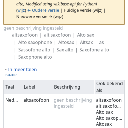
alto, Modified using wikibase-api for Python)
(
wijz
)
← Oudere versie
| Huidige versie (wijz) |
Nieuwere versie → (wijz)
Ga naar:
navigatie
,
zoeken
geen beschrijving ingesteld
altsaxofoon
alt saxofoon
Alto sax
Alto saxophone
Altosax
Altsax
as
Sassofone alto
Sax alto
Saxofone alto
Saxophone alto
In meer talen
Instellen
Ook bekend
Taal
Label
Beschrijving
als
Nederlands
altsaxofoon
geen beschrijving
altsaxofoon
ingesteld
alt saxofoon
Alto sax
Alto saxophone
Altosax