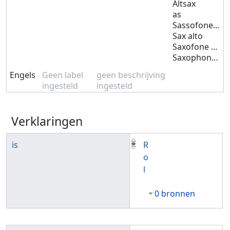
Altsax
as
Sassofone alto
Sax alto
Saxofone alto
Saxophone alto
Engels
Geen label
geen beschrijving
ingesteld
ingesteld
Verklaringen
is
R
o
l
0 bronnen