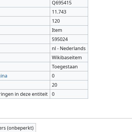
Q695415
11.743
120
Item
595024
nl - Nederlands
Wikibaseitem
Toegestaan
gina
0
20
ringen in deze entiteit
0
ers (onbeperkt)