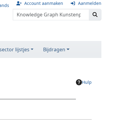
Account aanmaken
Aanmelden
ands
ector lijstjes
Bijdragen
Hulp