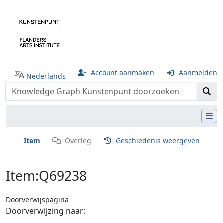
Account aanmaken
Aanmelden
Nederlands
Item
Overleg
Geschiedenis weergeven
Item
:
Q69238
Doorverwijspagina
Ga naar:
navigatie
,
zoeken
Doorverwijzing naar: