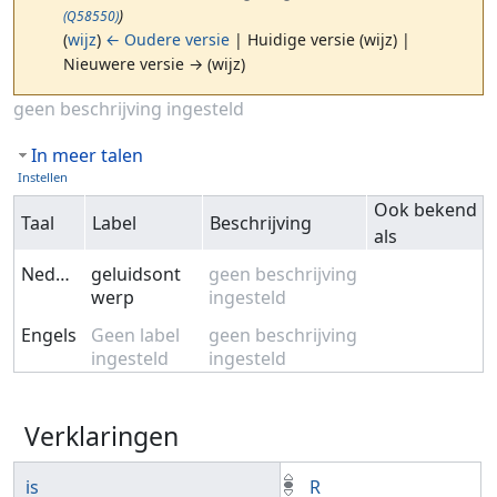
)
(Q58550)
(
wijz
)
← Oudere versie
| Huidige versie (wijz) |
Nieuwere versie → (wijz)
Ga naar:
navigatie
,
zoeken
geen beschrijving ingesteld
In meer talen
Instellen
Ook bekend
Taal
Label
Beschrijving
als
Nederlands
geluidsont
geen beschrijving
werp
ingesteld
Engels
Geen label
geen beschrijving
ingesteld
ingesteld
Verklaringen
is
R