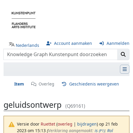
Account aanmaken
Aanmelden
Nederlands
Item
Overleg
Geschiedenis weergeven
geluidsontwerp
(Q69161)
Versie door
Ruettet
(
overleg
|
bijdragen
)
op 21 feb
2023 om 15:13
(‎
Verklaring aangemaakt:
is
:
Rol
(P1)