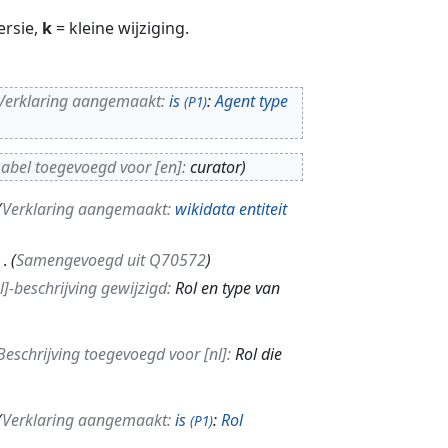
ersie,
k
= kleine wijziging.
Verklaring aangemaakt:
is
:
Agent type
(P1)
abel toegevoegd voor [en]:
curator
Verklaring aangemaakt:
wikidata entiteit
Samengevoegd uit Q70572
l]-beschrijving gewijzigd:
Rol en type van
Beschrijving toegevoegd voor [nl]:
Rol die
Verklaring aangemaakt:
is
:
Rol
(P1)