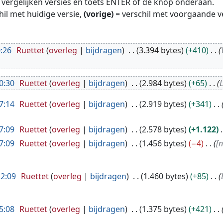
te vergelijken versies en toets ENTER of de knop onderaan.
hil met huidige versie,
(vorige)
= verschil met voorgaande v
:26
Ruettet
overleg
bijdragen
3.394 bytes
+410
0:30
Ruettet
overleg
bijdragen
2.984 bytes
+65
L
7:14
Ruettet
overleg
bijdragen
2.919 bytes
+341
7:09
Ruettet
overleg
bijdragen
2.578 bytes
+1.122
7:09
Ruettet
overleg
bijdragen
1.456 bytes
−4
[n
22:09
Ruettet
overleg
bijdragen
1.460 bytes
+85
5:08
Ruettet
overleg
bijdragen
1.375 bytes
+421