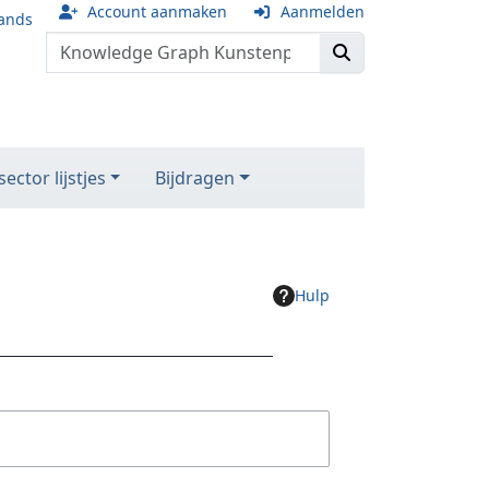
Account aanmaken
Aanmelden
ands
ector lijstjes
Bijdragen
Hulp