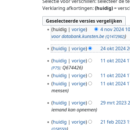
Selectie voor verschillen: selecteer de 
Verklaring afkortingen:
(huidig)
= versc
4
huidig
vorige
4 nov 2024 10
n
voor databank.kunsten.be
(Q1472982)
o
2
v
huidig
vorige
24 okt 2024 2
4
2
1
o
huidig
vorige
11 okt 2024 1
0
1
k
: Q674426
2
(P75)
o
t
4
huidig
vorige
11 okt 2024 1
k
2
huidig
vorige
11 okt 2024 1
t
0
mensen
2
2
0
4
2
huidig
vorige
29 mrt 2023 
2
9
iemand kan opnemen
4
m
2
r
huidig
vorige
21 feb 2023 1
1
t
(Q58550)