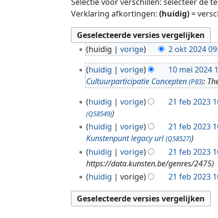
Selectie voor verschillen: selecteer de 
Verklaring afkortingen:
(huidig)
= versc
2
huidig
vorige
2 okt 2024 09
o
1
k
huidig
vorige
10 mei 2024 
0
t
Cultuurparticipatie Concepten
: T
(P83)
m
2
2
e
huidig
vorige
21 feb 2023 1
0
1
i
2
(Q58549)
f
2
4
huidig
vorige
21 feb 2023 1
e
0
Kunstenpunt legacy url
(Q58527)
b
2
huidig
vorige
21 feb 2023 1
2
4
https://data.kunsten.be/genres/2475
0
huidig
vorige
21 feb 2023 1
2
3