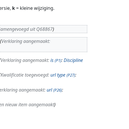
ersie,
k
= kleine wijziging.
Samengevoegd uit Q68867
Verklaring aangemaakt:
Verklaring aangemaakt:
is
:
Discipline
(P1)
Kwalificatie toegevoegd:
url type
:
(P27)
erklaring aangemaakt:
url
:
(P26)
en nieuw item aangemaakt