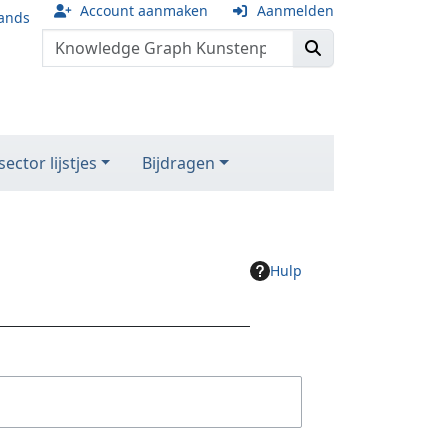
Account aanmaken
Aanmelden
ands
ector lijstjes
Bijdragen
Hulp