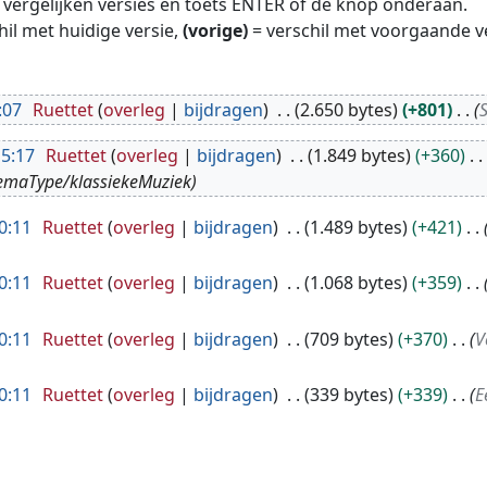
te vergelijken versies en toets ENTER of de knop onderaan.
hil met huidige versie,
(vorige)
= verschil met voorgaande v
:07
Ruettet
overleg
bijdragen
2.650 bytes
+801
15:17
Ruettet
overleg
bijdragen
1.849 bytes
+360
hemaType/klassiekeMuziek
0:11
Ruettet
overleg
bijdragen
1.489 bytes
+421
0:11
Ruettet
overleg
bijdragen
1.068 bytes
+359
0:11
Ruettet
overleg
bijdragen
709 bytes
+370
V
0:11
Ruettet
overleg
bijdragen
339 bytes
+339
E