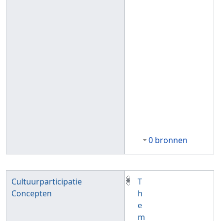
0 bronnen
Cultuurparticipatie
T
Concepten
h
e
m