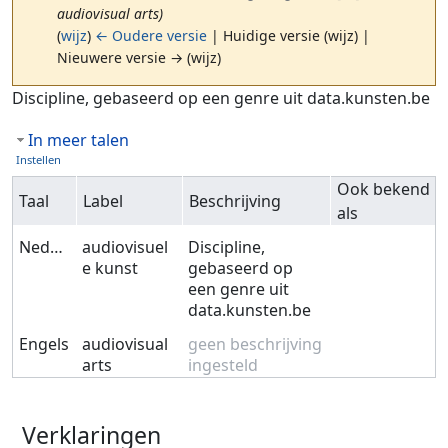
audiovisual arts)
(
wijz
)
← Oudere versie
| Huidige versie (wijz) |
Nieuwere versie → (wijz)
Ga naar:
navigatie
,
zoeken
Discipline, gebaseerd op een genre uit data.kunsten.be
In meer talen
Instellen
Ook bekend
Taal
Label
Beschrijving
als
Nederlands
audiovisuel
Discipline,
e kunst
gebaseerd op
een genre uit
data.kunsten.be
Engels
audiovisual
geen beschrijving
arts
ingesteld
Verklaringen