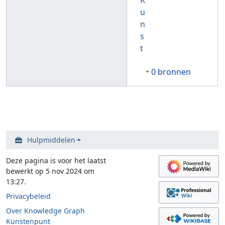
K
u
n
s
t
0 bronnen
Hulpmiddelen
Deze pagina is voor het laatst
bewerkt op 5 nov 2024 om
13:27.
Privacybeleid
Over Knowledge Graph
Kunstenpunt