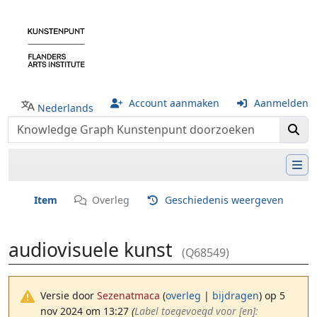
Account aanmaken
Aanmelden
Nederlands
Item
Overleg
Geschiedenis weergeven
audiovisuele kunst
(Q68549)
Versie door
Sezenatmaca
(
overleg
|
bijdragen
)
op 5
nov 2024 om 13:27
(‎
Label toegevoegd voor [en]: