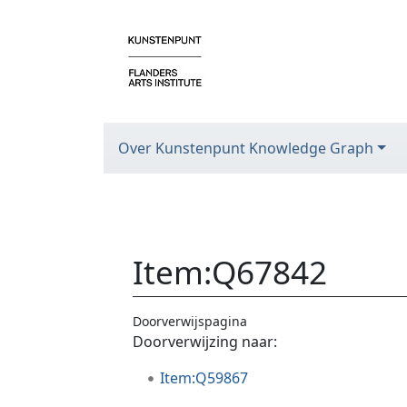
Over Kunstenpunt Knowledge Graph
Item
:
Q67842
Doorverwijspagina
Ga naar:
navigatie
,
zoeken
Doorverwijzing naar:
Item:Q59867