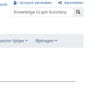
Account aanmaken
Aanmelden
ands
ector lijstjes
Bijdragen