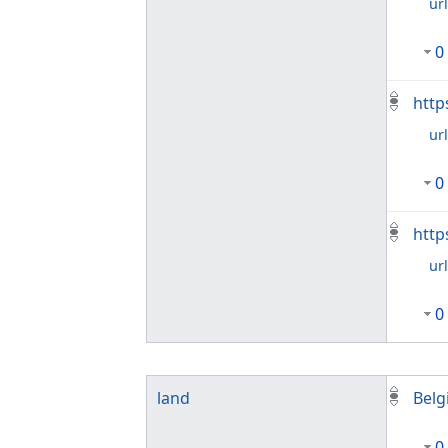
ur
0
http
ur
0
http
ur
0
land
Belg
0