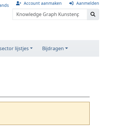
Account aanmaken
Aanmelden
ands
ector lijstjes
Bijdragen