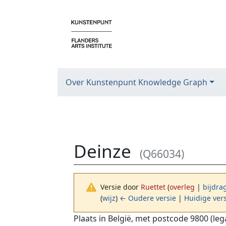
Over Kunstenpunt Knowledge Graph
Deinze
(Q66034)
Versie door
Ruettet
(
overleg
|
bijdra
(
wijz
)
← Oudere versie
|
Huidige ver
Ga naar:
navigatie
,
zoeken
Plaats in België, met postcode 9800 (le