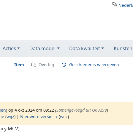
Nederl
Acties
Data model
Data kwaliteit
Kunstens
Item
Overleg
Geschiedenis weergeven
gen
)
op 4 okt 2024 om 09:22
(‎
Samengevoegd uit Q60298
)
sie
(
wijz
) |
Nieuwere versie →
(
wijz
)
gacy MCV)