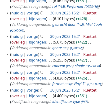
overleg
bijdragen
6.462 bytes
+361
Kwalificatie toegevoegd:
rol
:
Performer
(P15)
(Q523410)
huidig
vorige
30 jun 2023 15:21
Ruettet
overleg
bijdragen
6.101 bytes
+426
Verklaring aangemaakt:
gebracht door
:
Miel Cools
(P42)
(Q565662)
huidig
vorige
30 jun 2023 15:21
Ruettet
overleg
bijdragen
5.675 bytes
+422
Verklaring aangemaakt:
genre
:
(P8)
(Q68852)
huidig
vorige
30 jun 2023 15:21
Ruettet
overleg
bijdragen
5.253 bytes
+427
Verklaring aangemaakt:
concept
:
single
(P68)
(Q523436)
huidig
vorige
30 jun 2023 15:21
Ruettet
overleg
bijdragen
4.826 bytes
+426
Verklaring aangemaakt:
format
:
Vinyl 7''
(P36)
(Q523428)
huidig
vorige
30 jun 2023 15:21
Ruettet
overleg
bijdragen
4.400 bytes
+361
Kwalificatie toegevoegd:
identificator type
:
(P67)