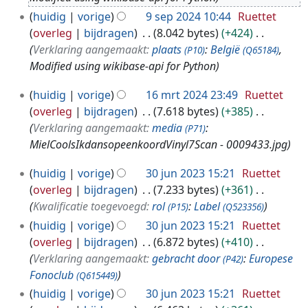
2
huidig
vorige
9 sep 2024 10:44
Ruettet
0
overleg
bijdragen
8.042 bytes
+424
2
Verklaring aangemaakt:
plaats
:
België
,
(P10)
(Q65184)
4
Modified using wikibase-api for Python
1
huidig
vorige
16 mrt 2024 23:49
Ruettet
6
overleg
bijdragen
7.618 bytes
+385
m
Verklaring aangemaakt:
media
:
(P71)
r
MielCoolsIkdansopeenkoordVinyl7Scan - 0009433.jpg
t
3
2
huidig
vorige
30 jun 2023 15:21
Ruettet
0
0
overleg
bijdragen
7.233 bytes
+361
j
2
Kwalificatie toegevoegd:
rol
:
Label
(P15)
(Q523356)
u
4
huidig
vorige
30 jun 2023 15:21
Ruettet
n
overleg
bijdragen
6.872 bytes
+410
2
Verklaring aangemaakt:
gebracht door
:
Europese
(P42)
0
Fonoclub
(Q615449)
2
huidig
vorige
30 jun 2023 15:21
Ruettet
3