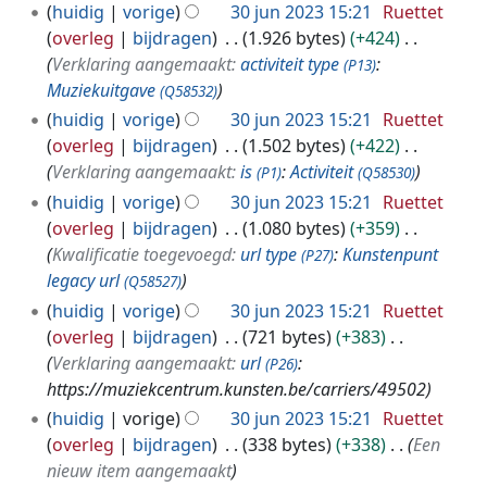
huidig
vorige
30 jun 2023 15:21
Ruettet
overleg
bijdragen
1.926 bytes
+424
Verklaring aangemaakt:
activiteit type
:
(P13)
Muziekuitgave
(Q58532)
huidig
vorige
30 jun 2023 15:21
Ruettet
overleg
bijdragen
1.502 bytes
+422
Verklaring aangemaakt:
is
:
Activiteit
(P1)
(Q58530)
huidig
vorige
30 jun 2023 15:21
Ruettet
overleg
bijdragen
1.080 bytes
+359
Kwalificatie toegevoegd:
url type
:
Kunstenpunt
(P27)
legacy url
(Q58527)
huidig
vorige
30 jun 2023 15:21
Ruettet
overleg
bijdragen
721 bytes
+383
Verklaring aangemaakt:
url
:
(P26)
https://muziekcentrum.kunsten.be/carriers/49502
huidig
vorige
30 jun 2023 15:21
Ruettet
overleg
bijdragen
338 bytes
+338
Een
nieuw item aangemaakt