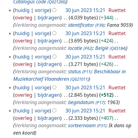
Catalogus code
(Q621266)
huidig
vorige
30 jun 2023 15:21
Ruettet
overleg
bijdragen
4.039 bytes
+344
Verklaring aangemaakt:
identificator
: Fama 9059
(P39)
huidig
vorige
30 jun 2023 15:21
Ruettet
overleg
bijdragen
3.695 bytes
+424
Verklaring aangemaakt:
locatie
:
België
(P62)
(Q65184)
huidig
vorige
30 jun 2023 15:21
Ruettet
overleg
bijdragen
3.271 bytes
+426
Verklaring aangemaakt:
status
:
Beschikbaar in
(P11)
Muziekarchief Vlaanderen
(Q621011)
huidig
vorige
30 jun 2023 15:21
Ruettet
overleg
bijdragen
2.845 bytes
+512
Verklaring aangemaakt:
begindatum
: 1963
(P17)
huidig
vorige
30 jun 2023 15:21
Ruettet
overleg
bijdragen
2.333 bytes
+407
Verklaring aangemaakt:
sorteernaam
: Ik dans op
(P31)
een koord