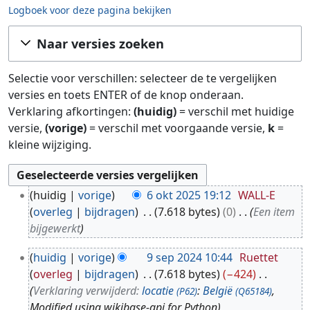
Logboek voor deze pagina bekijken
Ga naar:
navigatie
,
zoeken
Naar versies zoeken
Selectie voor verschillen: selecteer de te vergelijken
versies en toets ENTER of de knop onderaan.
Verklaring afkortingen:
(huidig)
= verschil met huidige
versie,
(vorige)
= verschil met voorgaande versie,
k
=
kleine wijziging.
6
huidig
vorige
6 okt 2025 19:12
WALL-E
o
overleg
bijdragen
7.618 bytes
0
Een item
k
bijgewerkt
t
9
2
huidig
vorige
9 sep 2024 10:44
Ruettet
s
0
overleg
bijdragen
7.618 bytes
−424
e
2
Verklaring verwijderd:
locatie
:
België
,
(P62)
(Q65184)
p
5
Modified using wikibase-api for Python