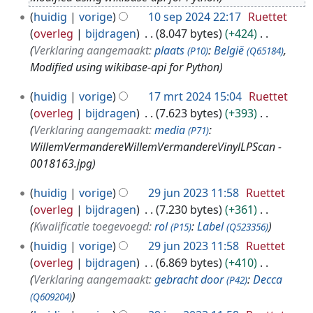
p
huidig
vorige
10 sep 2024 22:17
Ruettet
2
overleg
bijdragen
8.047 bytes
+424
0
Verklaring aangemaakt:
plaats
:
België
,
(P10)
(Q65184)
2
Modified using wikibase-api for Python
4
1
huidig
vorige
17 mrt 2024 15:04
Ruettet
7
overleg
bijdragen
7.623 bytes
+393
m
Verklaring aangemaakt:
media
:
(P71)
r
WillemVermandereWillemVermandereVinylLPScan -
t
0018163.jpg
2
0
2
huidig
vorige
29 jun 2023 11:58
Ruettet
2
9
overleg
bijdragen
7.230 bytes
+361
4
j
Kwalificatie toegevoegd:
rol
:
Label
(P15)
(Q523356)
u
huidig
vorige
29 jun 2023 11:58
Ruettet
n
overleg
bijdragen
6.869 bytes
+410
2
Verklaring aangemaakt:
gebracht door
:
Decca
(P42)
0
(Q609204)
2