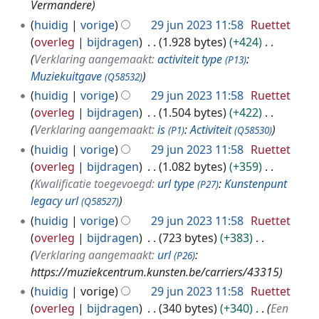
Vermandere
huidig
vorige
29 jun 2023 11:58
Ruettet
overleg
bijdragen
1.928 bytes
+424
Verklaring aangemaakt:
activiteit type
:
(P13)
Muziekuitgave
(Q58532)
huidig
vorige
29 jun 2023 11:58
Ruettet
overleg
bijdragen
1.504 bytes
+422
Verklaring aangemaakt:
is
:
Activiteit
(P1)
(Q58530)
huidig
vorige
29 jun 2023 11:58
Ruettet
overleg
bijdragen
1.082 bytes
+359
Kwalificatie toegevoegd:
url type
:
Kunstenpunt
(P27)
legacy url
(Q58527)
huidig
vorige
29 jun 2023 11:58
Ruettet
overleg
bijdragen
723 bytes
+383
Verklaring aangemaakt:
url
:
(P26)
https://muziekcentrum.kunsten.be/carriers/43315
huidig
vorige
29 jun 2023 11:58
Ruettet
overleg
bijdragen
340 bytes
+340
Een