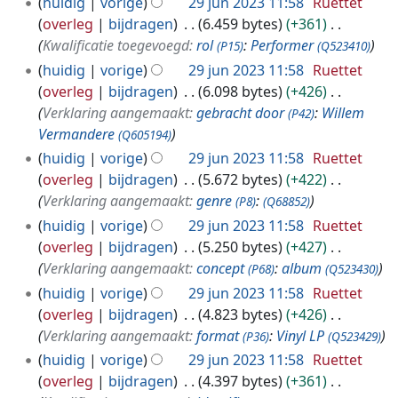
huidig
vorige
29 jun 2023 11:58
Ruettet
3
overleg
bijdragen
6.459 bytes
+361
Kwalificatie toegevoegd:
rol
:
Performer
(P15)
(Q523410)
huidig
vorige
29 jun 2023 11:58
Ruettet
overleg
bijdragen
6.098 bytes
+426
Verklaring aangemaakt:
gebracht door
:
Willem
(P42)
Vermandere
(Q605194)
huidig
vorige
29 jun 2023 11:58
Ruettet
overleg
bijdragen
5.672 bytes
+422
Verklaring aangemaakt:
genre
:
(P8)
(Q68852)
huidig
vorige
29 jun 2023 11:58
Ruettet
overleg
bijdragen
5.250 bytes
+427
Verklaring aangemaakt:
concept
:
album
(P68)
(Q523430)
huidig
vorige
29 jun 2023 11:58
Ruettet
overleg
bijdragen
4.823 bytes
+426
Verklaring aangemaakt:
format
:
Vinyl LP
(P36)
(Q523429)
huidig
vorige
29 jun 2023 11:58
Ruettet
overleg
bijdragen
4.397 bytes
+361