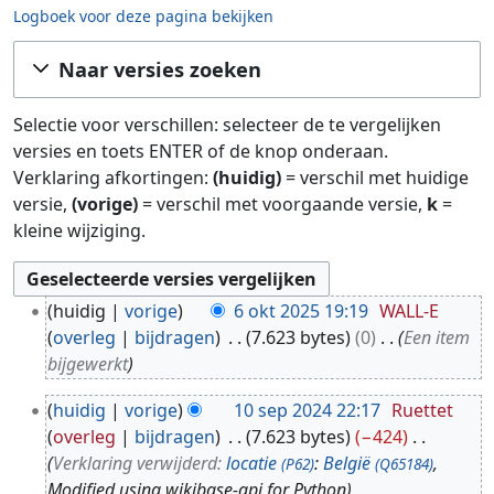
Logboek voor deze pagina bekijken
Ga naar:
navigatie
,
zoeken
Naar versies zoeken
Selectie voor verschillen: selecteer de te vergelijken
versies en toets ENTER of de knop onderaan.
Verklaring afkortingen:
(huidig)
= verschil met huidige
versie,
(vorige)
= verschil met voorgaande versie,
k
=
kleine wijziging.
6
huidig
vorige
6 okt 2025 19:19
WALL-E
o
overleg
bijdragen
7.623 bytes
0
Een item
k
bijgewerkt
t
1
2
huidig
vorige
10 sep 2024 22:17
Ruettet
0
0
overleg
bijdragen
7.623 bytes
−424
s
2
Verklaring verwijderd:
locatie
:
België
,
(P62)
(Q65184)
e
5
Modified using wikibase-api for Python