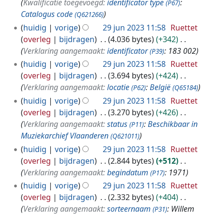
Kwalificatie toegevoegd:
identificator type
:
(P67)
Catalogus code
(Q621266)
huidig
vorige
29 jun 2023 11:58
Ruettet
overleg
bijdragen
4.036 bytes
+342
Verklaring aangemaakt:
identificator
: 183 002
(P39)
huidig
vorige
29 jun 2023 11:58
Ruettet
overleg
bijdragen
3.694 bytes
+424
Verklaring aangemaakt:
locatie
:
België
(P62)
(Q65184)
huidig
vorige
29 jun 2023 11:58
Ruettet
overleg
bijdragen
3.270 bytes
+426
Verklaring aangemaakt:
status
:
Beschikbaar in
(P11)
Muziekarchief Vlaanderen
(Q621011)
huidig
vorige
29 jun 2023 11:58
Ruettet
overleg
bijdragen
2.844 bytes
+512
Verklaring aangemaakt:
begindatum
: 1971
(P17)
huidig
vorige
29 jun 2023 11:58
Ruettet
overleg
bijdragen
2.332 bytes
+404
Verklaring aangemaakt:
sorteernaam
: Willem
(P31)