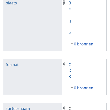
plaats
B
e
l
g
i
ë
0 bronnen
format
C
D
R
0 bronnen
sorteernaam
C