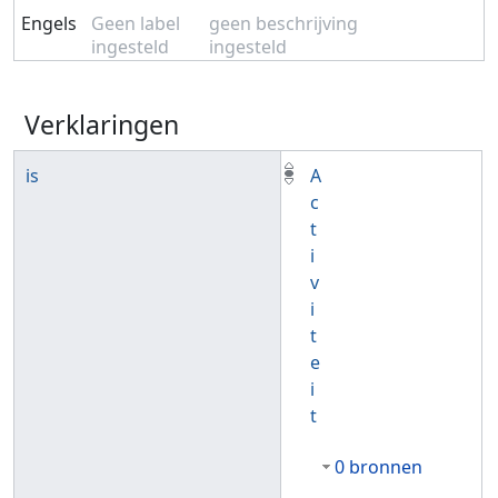
Engels
Geen label
geen beschrijving
ingesteld
ingesteld
Verklaringen
is
A
c
t
i
v
i
t
e
i
t
0 bronnen