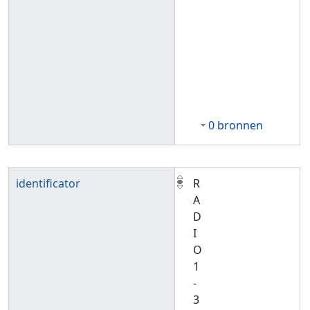
0 bronnen
identificator
R
A
D
I
O
1
-
3