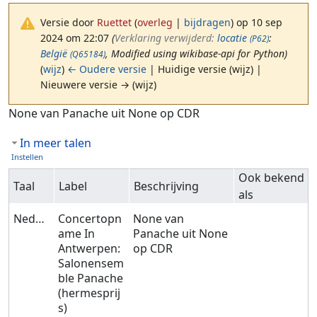
Versie door
Ruettet
(
overleg
|
bijdragen
)
op 10 sep
2024 om 22:07
(‎
Verklaring verwijderd:
locatie
:
(P62)
België
, Modified using wikibase-api for Python)
(Q65184)
(
wijz
)
← Oudere versie
| Huidige versie (wijz) |
Nieuwere versie → (wijz)
Ga naar:
navigatie
,
zoeken
None van Panache uit None op CDR
In meer talen
Instellen
Ook bekend
Taal
Label
Beschrijving
als
Nederlands
Concertopn
None van
ame In
Panache uit None
Antwerpen:
op CDR
Salonensem
ble Panache
(hermesprij
s)