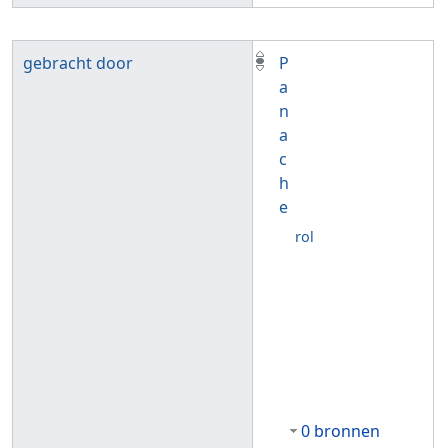
gebracht door
P
a
n
a
c
h
e
rol
0 bronnen