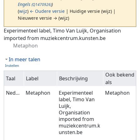
Engels
)
(Q1470926)
(
wijz
)
← Oudere versie
| Huidige versie (wijz) |
Nieuwere versie → (wijz)
Ga naar:
navigatie
,
zoeken
Experimenteel label, Timo Van Luijk, Organisation
imported from muziekcentrum.kunsten.be
Metaphon
In meer talen
Instellen
Ook bekend
Taal
Label
Beschrijving
als
Nederlands
Metaphon
Experimenteel
Metaphon
label, Timo Van
Luijk,
Organisation
imported from
muziekcentrum.k
unsten.be