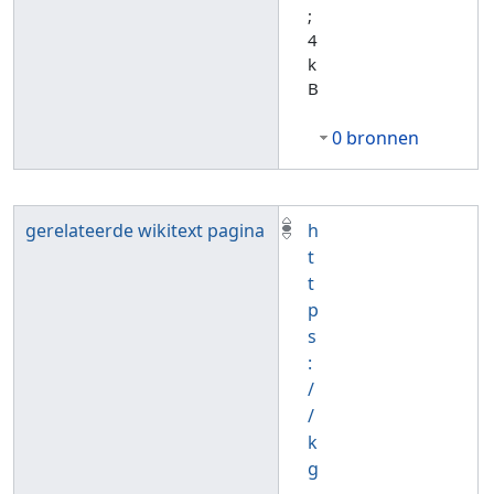
;
4
k
B
0 bronnen
gerelateerde wikitext pagina
h
t
t
p
s
:
/
/
k
g