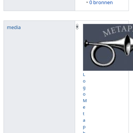
0 bronnen
media
L
o
g
o
M
e
t
a
p
h