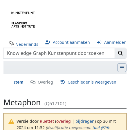
Account aanmaken
Aanmelden
Nederlands
Item
Overleg
Geschiedenis weergeven
Metaphon
(Q617101)
Versie door
Ruettet
(
overleg
|
bijdragen
)
op 30 mrt
2024 om 11:52
(‎
Kwalificatie toegevoegd:
taal
:
(P79)