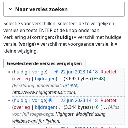
Ga naar:
navigatie
,
zoeken
Naar versies zoeken
Selectie voor verschillen: selecteer de te vergelijken
versies en toets ENTER of de knop onderaan.
Verklaring afkortingen:
(huidig)
= verschil met huidige
versie,
(vorige)
= verschil met voorgaande versie,
k
=
kleine wijziging.
2
huidig
vorige
22 jun 2023 14:18
Ruettet
2
overleg
bijdragen
3.692 bytes
+348
j
Verklaring aangemaakt:
url
:
(P26)
u
http://www.highgatemusic.com
n
huidig
vorige
22 jun 2023 14:18
Ruettet
2
overleg
bijdragen
3.344 bytes
+61
Alias
0
voor [nl] toegevoegd:
Highgate, Modified using
2
wikibase-api for Python
3