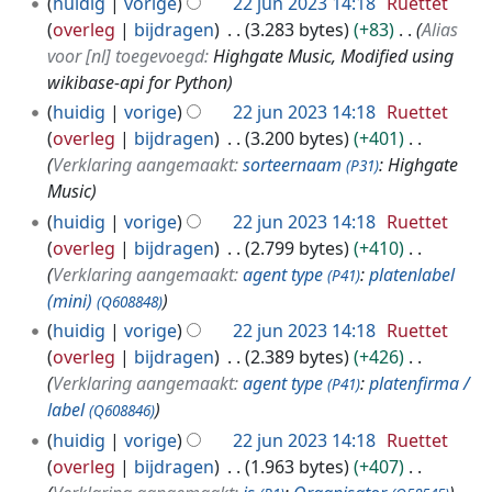
huidig
vorige
22 jun 2023 14:18
Ruettet
overleg
bijdragen
3.283 bytes
+83
Alias
voor [nl] toegevoegd:
Highgate Music, Modified using
wikibase-api for Python
huidig
vorige
22 jun 2023 14:18
Ruettet
overleg
bijdragen
3.200 bytes
+401
Verklaring aangemaakt:
sorteernaam
: Highgate
(P31)
Music
huidig
vorige
22 jun 2023 14:18
Ruettet
overleg
bijdragen
2.799 bytes
+410
Verklaring aangemaakt:
agent type
:
platenlabel
(P41)
(mini)
(Q608848)
huidig
vorige
22 jun 2023 14:18
Ruettet
overleg
bijdragen
2.389 bytes
+426
Verklaring aangemaakt:
agent type
:
platenfirma /
(P41)
label
(Q608846)
huidig
vorige
22 jun 2023 14:18
Ruettet
overleg
bijdragen
1.963 bytes
+407