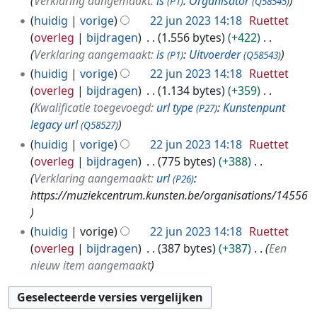
Verklaring aangemaakt:
is
:
Organisator
(P1)
(Q58545)
huidig
vorige
22 jun 2023 14:18
Ruettet
overleg
bijdragen
1.556 bytes
+422
Verklaring aangemaakt:
is
:
Uitvoerder
(P1)
(Q58543)
huidig
vorige
22 jun 2023 14:18
Ruettet
overleg
bijdragen
1.134 bytes
+359
Kwalificatie toegevoegd:
url type
:
Kunstenpunt
(P27)
legacy url
(Q58527)
huidig
vorige
22 jun 2023 14:18
Ruettet
overleg
bijdragen
775 bytes
+388
Verklaring aangemaakt:
url
:
(P26)
https://muziekcentrum.kunsten.be/organisations/14556
huidig
vorige
22 jun 2023 14:18
Ruettet
overleg
bijdragen
387 bytes
+387
Een
nieuw item aangemaakt