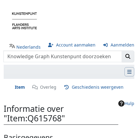
Account aanmaken
Aanmelden
Nederlands
Item
Overleg
Geschiedenis weergeven
Hulp
Informatie over
"Item:Q615768"
Ga naar:
navigatie
,
zoeken
Basisgegevens