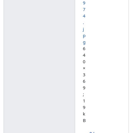
9
7
4
.
j
p
g
6
4
0
×
3
6
9
;
1
9
k
B