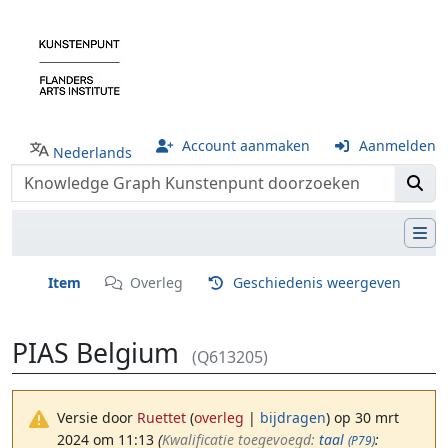
Account aanmaken
Aanmelden
Nederlands
Item
Overleg
Geschiedenis weergeven
PIAS Belgium
(Q613205)
Versie door
Ruettet
(
overleg
|
bijdragen
)
op 30 mrt
2024 om 11:13
(‎
Kwalificatie toegevoegd:
taal
:
(P79)