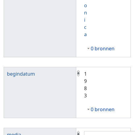
o
n
i
c
a
0 bronnen
begindatum
1
9
8
3
0 bronnen
media