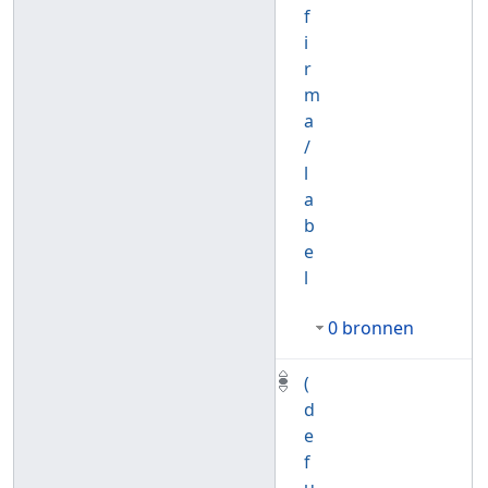
f
i
r
m
a
/
l
a
b
e
l
0 bronnen
(
d
e
f