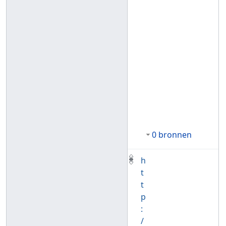
0 bronnen
h
t
t
p
:
/