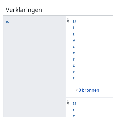
Verklaringen
is
U
i
t
v
o
e
r
d
e
r
0 bronnen
O
r
g