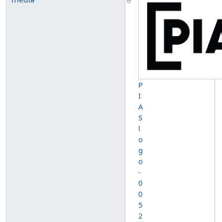
P
I
A
S
l
o
g
o
-
0
0
5
2