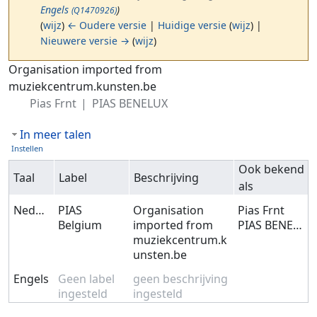
Engels
)
(Q1470926)
(
wijz
)
← Oudere versie
|
Huidige versie
(
wijz
) |
Nieuwere versie →
(
wijz
)
Ga naar:
navigatie
,
zoeken
Organisation imported from
muziekcentrum.kunsten.be
Pias Frnt
PIAS BENELUX
In meer talen
Instellen
Ook bekend
Taal
Label
Beschrijving
als
Nederlands
PIAS
Organisation
Pias Frnt
Belgium
imported from
PIAS BENELUX
muziekcentrum.k
unsten.be
Engels
Geen label
geen beschrijving
ingesteld
ingesteld