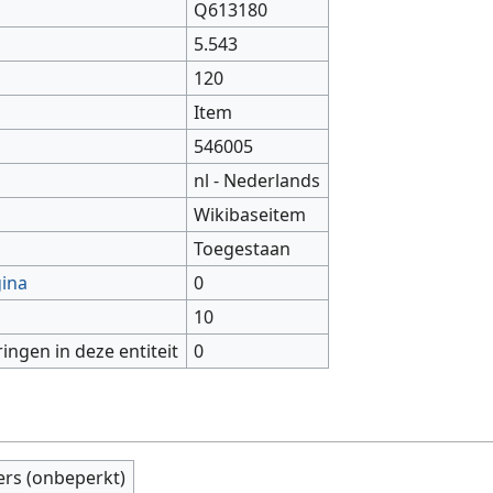
Q613180
5.543
120
Item
546005
nl - Nederlands
Wikibaseitem
Toegestaan
gina
0
10
ringen in deze entiteit
0
ers (onbeperkt)