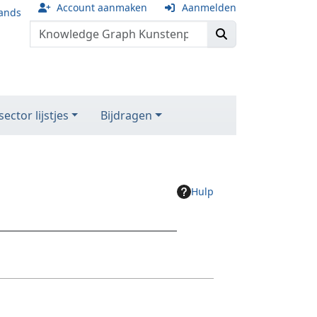
Account aanmaken
Aanmelden
ands
ector lijstjes
Bijdragen
Hulp