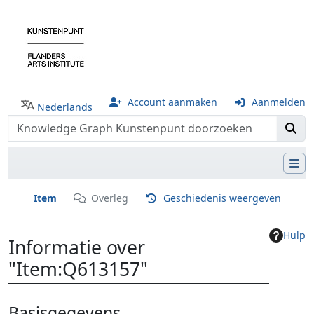
Account aanmaken
Aanmelden
Nederlands
Item
Overleg
Geschiedenis weergeven
Hulp
Informatie over
"Item:Q613157"
Ga naar:
navigatie
,
zoeken
Basisgegevens