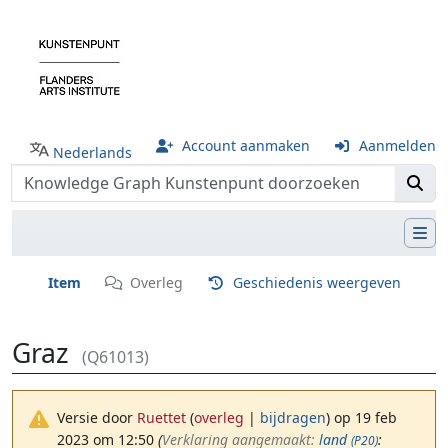
Account aanmaken
Aanmelden
Nederlands
Item
Overleg
Geschiedenis weergeven
Graz
(Q61013)
Versie door
Ruettet
(
overleg
|
bijdragen
)
op 19 feb
2023 om 12:50
(‎
Verklaring aangemaakt:
land
:
(P20)