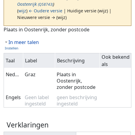
Oostenrijk
)
(Q58743)
(
wijz
)
← Oudere versie
| Huidige versie (wijz) |
Nieuwere versie → (wijz)
Ga naar:
navigatie
,
zoeken
Plaats in Oostenrijk, zonder postcode
In meer talen
Instellen
Ook bekend
Taal
Label
Beschrijving
als
Nederlands
Graz
Plaats in
Oostenrijk,
zonder postcode
Engels
Geen label
geen beschrijving
ingesteld
ingesteld
Verklaringen