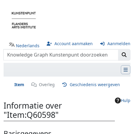
Account aanmaken
Aanmelden
Nederlands
Item
Overleg
Geschiedenis weergeven
Hulp
Informatie over
"Item:Q60598"
Ga naar:
navigatie
,
zoeken
Basisgegevens