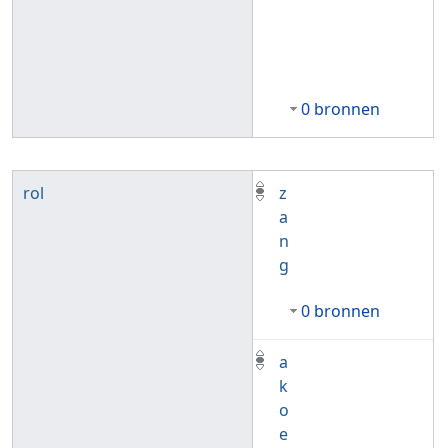
0 bronnen
rol
z
a
n
g
0 bronnen
a
k
o
e