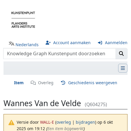
Account aanmaken
Aanmelden
Nederlands
Item
Overleg
Geschiedenis weergeven
Wannes Van de Velde
(Q604275)
Versie door
WALL-E
(
overleg
|
bijdragen
)
op 6 okt
2025 om 19:12
(‎
Een item bijgewerkt
)