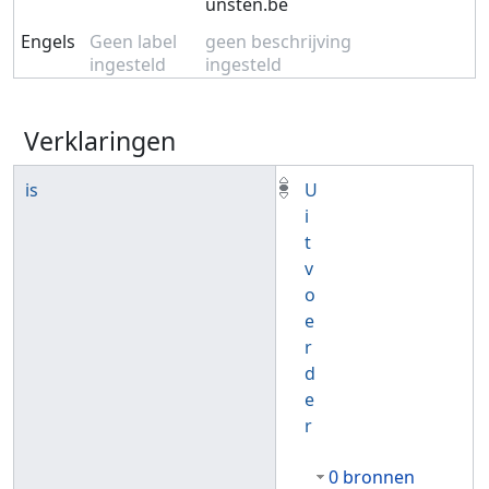
unsten.be
Engels
Geen label
geen beschrijving
ingesteld
ingesteld
Verklaringen
is
U
i
t
v
o
e
r
d
e
r
0 bronnen