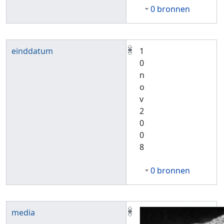
0 bronnen
einddatum
1
0
n
o
v
2
0
0
8
0 bronnen
media