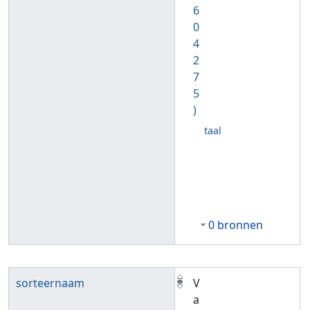
6
0
4
2
7
5
)
taal
0 bronnen
sorteernaam
V
a