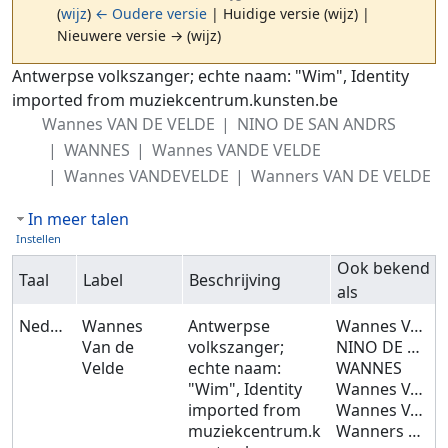
(
wijz
)
← Oudere versie
| Huidige versie (wijz) |
Nieuwere versie → (wijz)
Ga naar:
navigatie
,
zoeken
Antwerpse volkszanger; echte naam: "Wim", Identity
imported from muziekcentrum.kunsten.be
Wannes VAN DE VELDE
NINO DE SAN ANDRS
WANNES
Wannes VANDE VELDE
Wannes VANDEVELDE
Wanners VAN DE VELDE
In meer talen
Instellen
Ook bekend
Taal
Label
Beschrijving
als
Nederlands
Wannes
Antwerpse
Wannes VAN DE VELDE
Van de
volkszanger;
NINO DE SAN ANDRS
Velde
echte naam:
WANNES
"Wim", Identity
Wannes VANDE VELDE
imported from
Wannes VANDEVELDE
muziekcentrum.k
Wanners VAN DE VELDE