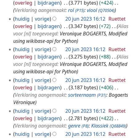
0
0
overleg
bijdragen
3.771 bytes
+424
j
2
Verklaring aangemaakt:
rol
:
viool
(P15)
(Q70504)
u
4
huidig
vorige
20 jun 2023 16:12
Ruettet
n
overleg
bijdragen
3.347 bytes
+72
Alias
2
voor [nl] toegevoegd:
Veronique BOGAERTS, Modified
0
using wikibase-api for Python
2
huidig
vorige
20 jun 2023 16:12
Ruettet
3
overleg
bijdragen
3.275 bytes
+88
Alias
voor [nl] toegevoegd:
Véronique BOGAERTS, Modified
using wikibase-api for Python
huidig
vorige
20 jun 2023 16:12
Ruettet
overleg
bijdragen
3.187 bytes
+406
Verklaring aangemaakt:
sorteernaam
: Bogaerts
(P31)
Véronique
huidig
vorige
20 jun 2023 16:12
Ruettet
overleg
bijdragen
2.781 bytes
+422
Verklaring aangemaakt:
genre
:
Klassiek
(P8)
(Q68849)
huidig
vorige
20 jun 2023 16:12
Ruettet