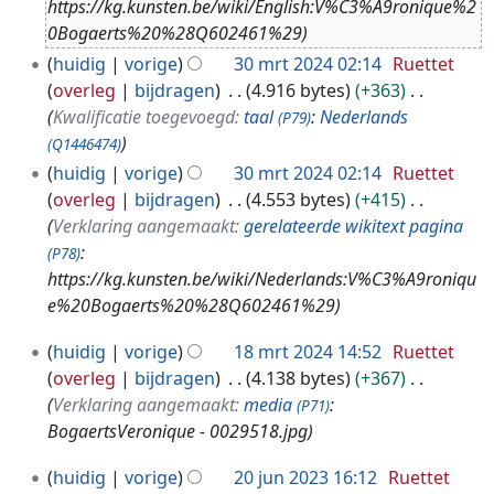
https://kg.kunsten.be/wiki/English:V%C3%A9ronique%2
4
0Bogaerts%20%28Q602461%29
huidig
vorige
30 mrt 2024 02:14
Ruettet
overleg
bijdragen
4.916 bytes
+363
Kwalificatie toegevoegd:
taal
:
Nederlands
(P79)
(Q1446474)
huidig
vorige
30 mrt 2024 02:14
Ruettet
overleg
bijdragen
4.553 bytes
+415
Verklaring aangemaakt:
gerelateerde wikitext pagina
:
(P78)
https://kg.kunsten.be/wiki/Nederlands:V%C3%A9roniqu
e%20Bogaerts%20%28Q602461%29
1
huidig
vorige
18 mrt 2024 14:52
Ruettet
8
overleg
bijdragen
4.138 bytes
+367
m
Verklaring aangemaakt:
media
:
(P71)
r
BogaertsVeronique - 0029518.jpg
t
2
2
huidig
vorige
20 jun 2023 16:12
Ruettet