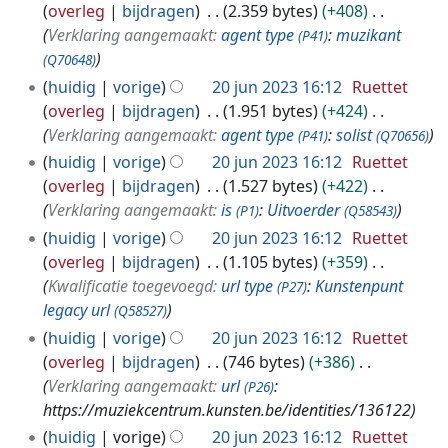
overleg
bijdragen
2.359 bytes
+408
Verklaring aangemaakt:
agent type
:
muzikant
(P41)
(Q70648)
huidig
vorige
20 jun 2023 16:12
Ruettet
overleg
bijdragen
1.951 bytes
+424
Verklaring aangemaakt:
agent type
:
solist
(P41)
(Q70656)
huidig
vorige
20 jun 2023 16:12
Ruettet
overleg
bijdragen
1.527 bytes
+422
Verklaring aangemaakt:
is
:
Uitvoerder
(P1)
(Q58543)
huidig
vorige
20 jun 2023 16:12
Ruettet
overleg
bijdragen
1.105 bytes
+359
Kwalificatie toegevoegd:
url type
:
Kunstenpunt
(P27)
legacy url
(Q58527)
huidig
vorige
20 jun 2023 16:12
Ruettet
overleg
bijdragen
746 bytes
+386
Verklaring aangemaakt:
url
:
(P26)
https://muziekcentrum.kunsten.be/identities/136122
huidig
vorige
20 jun 2023 16:12
Ruettet