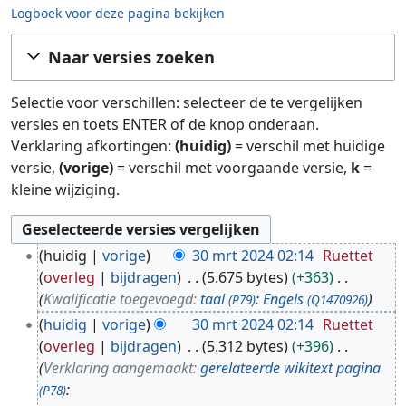
Logboek voor deze pagina bekijken
Ga naar:
navigatie
,
zoeken
Naar versies zoeken
Selectie voor verschillen: selecteer de te vergelijken
versies en toets ENTER of de knop onderaan.
Verklaring afkortingen:
(huidig)
= verschil met huidige
versie,
(vorige)
= verschil met voorgaande versie,
k
=
kleine wijziging.
3
huidig
vorige
30 mrt 2024 02:14
Ruettet
0
overleg
bijdragen
5.675 bytes
+363
m
Kwalificatie toegevoegd:
taal
:
Engels
(P79)
(Q1470926)
r
huidig
vorige
30 mrt 2024 02:14
Ruettet
t
overleg
bijdragen
5.312 bytes
+396
2
Verklaring aangemaakt:
gerelateerde wikitext pagina
0
:
(P78)
2