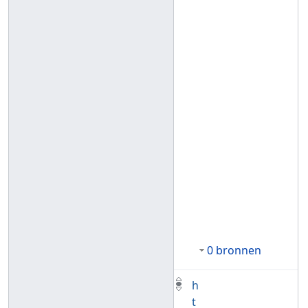
0 bronnen
h
t