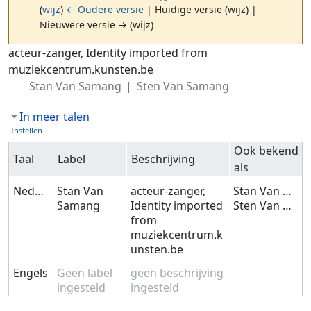
(
wijz
)
← Oudere versie
| Huidige versie (wijz) |
Nieuwere versie → (wijz)
Ga naar:
navigatie
,
zoeken
acteur-zanger, Identity imported from
muziekcentrum.kunsten.be
Stan Van Samang
Sten Van Samang
In meer talen
Instellen
Ook bekend
Taal
Label
Beschrijving
als
Nederlands
Stan Van
acteur-zanger,
Stan Van Samang
Samang
Identity imported
Sten Van Samang
from
muziekcentrum.k
unsten.be
Engels
Geen label
geen beschrijving
ingesteld
ingesteld