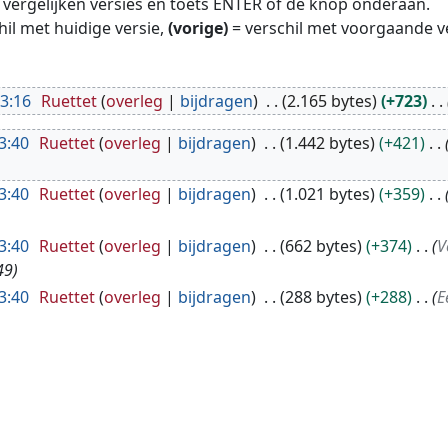
te vergelijken versies en toets ENTER of de knop onderaan.
hil met huidige versie,
(vorige)
= verschil met voorgaande v
3:16
Ruettet
overleg
bijdragen
2.165 bytes
+723
3:40
Ruettet
overleg
bijdragen
1.442 bytes
+421
3:40
Ruettet
overleg
bijdragen
1.021 bytes
+359
3:40
Ruettet
overleg
bijdragen
662 bytes
+374
V
49
3:40
Ruettet
overleg
bijdragen
288 bytes
+288
E