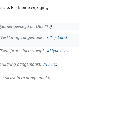
ersie,
k
= kleine wijziging.
Samengevoegd uit Q65410
Verklaring aangemaakt:
is
:
Land
(P1)
Kwalificatie toegevoegd:
url type
:
(P27)
erklaring aangemaakt:
url
:
(P26)
en nieuw item aangemaakt