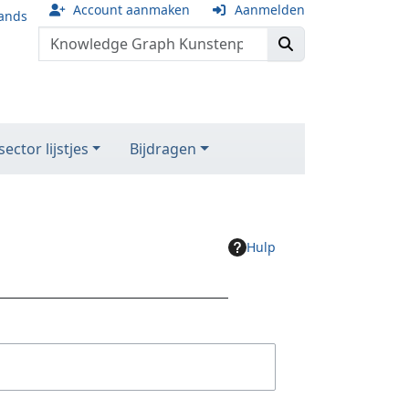
Account aanmaken
Aanmelden
ands
ector lijstjes
Bijdragen
Hulp