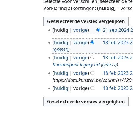
Selectie voor verschillen: selecteer de 
Verklaring afkortingen:
(huidig)
= versc
2
huidig
vorige
21 sep 2024 2
1
1
s
huidig
vorige
18 feb 2023 2
8
e
(Q58553)
f
p
huidig
vorige
18 feb 2023 2
e
2
Kunstenpunt legacy url
(Q58527)
b
0
huidig
vorige
18 feb 2023 2
2
2
https://data.kunsten.be/countries/129
0
4
huidig
vorige
18 feb 2023 2
2
3