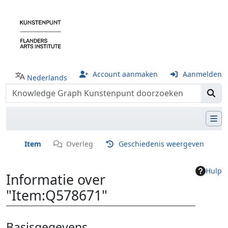
Account aanmaken
Aanmelden
Nederlands
Item
Overleg
Geschiedenis weergeven
Hulp
Informatie over
"Item:Q578671"
Ga naar:
navigatie
,
zoeken
Basisgegevens