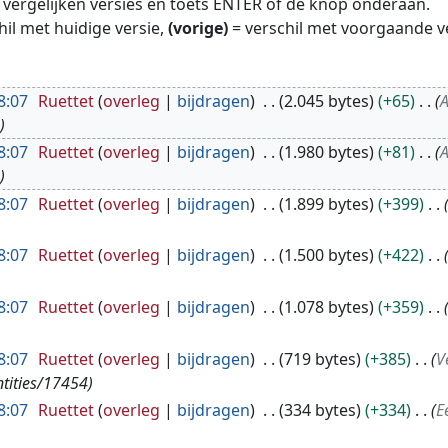
te vergelijken versies en toets ENTER of de knop onderaan.
hil met huidige versie,
(vorige)
= verschil met voorgaande v
8:07
Ruettet
overleg
bijdragen
2.045 bytes
+65
A
n
8:07
Ruettet
overleg
bijdragen
1.980 bytes
+81
A
n
8:07
Ruettet
overleg
bijdragen
1.899 bytes
+399
8:07
Ruettet
overleg
bijdragen
1.500 bytes
+422
8:07
Ruettet
overleg
bijdragen
1.078 bytes
+359
8:07
Ruettet
overleg
bijdragen
719 bytes
+385
V
ntities/17454
8:07
Ruettet
overleg
bijdragen
334 bytes
+334
E