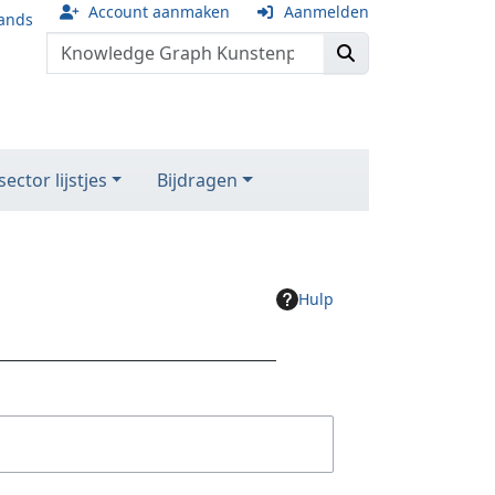
Account aanmaken
Aanmelden
ands
ector lijstjes
Bijdragen
Hulp