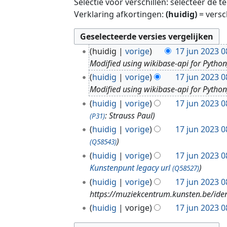
Selectie voor verschillen: selecteer de 
Verklaring afkortingen:
(huidig)
= versc
1
huidig
vorige
17 jun 2023 0
7
Modified using wikibase-api for Pytho
j
huidig
vorige
17 jun 2023 0
u
Modified using wikibase-api for Pytho
n
huidig
vorige
17 jun 2023 0
2
: Strauss Paul
(P31)
0
huidig
vorige
17 jun 2023 0
2
3
(Q58543)
huidig
vorige
17 jun 2023 0
Kunstenpunt legacy url
(Q58527)
huidig
vorige
17 jun 2023 0
https://muziekcentrum.kunsten.be/ide
huidig
vorige
17 jun 2023 0