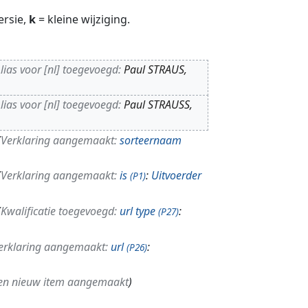
ersie,
k
= kleine wijziging.
lias voor [nl] toegevoegd:
Paul STRAUS,
lias voor [nl] toegevoegd:
Paul STRAUSS,
Verklaring aangemaakt:
sorteernaam
Verklaring aangemaakt:
is
:
Uitvoerder
(P1)
Kwalificatie toegevoegd:
url type
:
(P27)
erklaring aangemaakt:
url
:
(P26)
en nieuw item aangemaakt