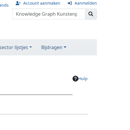
Account aanmaken
Aanmelden
ands
ector lijstjes
Bijdragen
Hulp