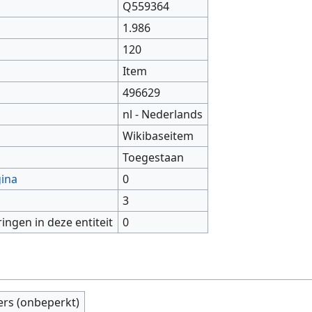
Q559364
1.986
120
Item
496629
nl - Nederlands
Wikibaseitem
Toegestaan
gina
0
3
ringen in deze entiteit
0
ers (onbeperkt)