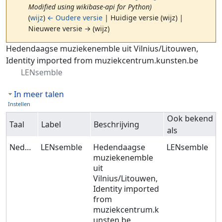
Modified using wikibase-api for Python)
(
wijz
)
← Oudere versie
| Huidige versie (wijz) |
Nieuwere versie → (wijz)
Ga naar:
navigatie
,
zoeken
Hedendaagse muziekenemble uit Vilnius/Litouwen,
Identity imported from muziekcentrum.kunsten.be
LENsemble
In meer talen
Instellen
Ook bekend
Taal
Label
Beschrijving
als
Nederlands
LENsemble
Hedendaagse
LENsemble
muziekenemble
uit
Vilnius/Litouwen,
Identity imported
from
muziekcentrum.k
unsten.be