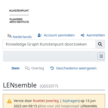
Account aanmaken
Aanmelden
Nederlands
Item
Overleg
Geschiedenis weergeven
LENsemble
(Q553377)
Versie door
Ruettet
(
overleg
|
bijdragen
)
op 13 jun
2023 om 09:15
(‎
Alias voor [nl] toegevoegd:
LENsemble,