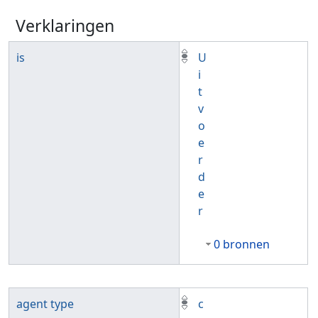
Verklaringen
is
U
i
t
v
o
e
r
d
e
r
0 bronnen
agent type
c