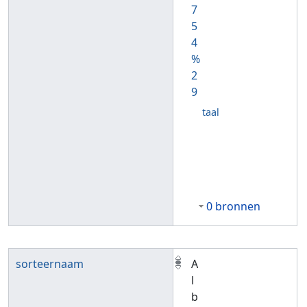
7
5
4
%
2
9
taal
0 bronnen
sorteernaam
A
l
b