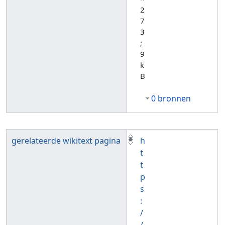
2
7
3
;
9
k
B
0 bronnen
gerelateerde wikitext pagina
h
t
t
p
s
:
/