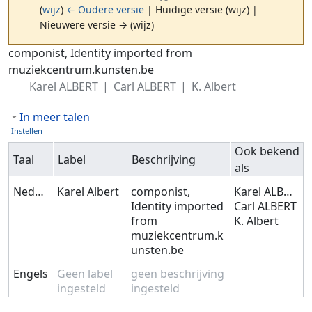
(
wijz
)
← Oudere versie
| Huidige versie (wijz) |
Nieuwere versie → (wijz)
Ga naar:
navigatie
,
zoeken
componist, Identity imported from
muziekcentrum.kunsten.be
Karel ALBERT
Carl ALBERT
K. Albert
In meer talen
Instellen
Ook bekend
Taal
Label
Beschrijving
als
Nederlands
Karel Albert
componist,
Karel ALBERT
Identity imported
Carl ALBERT
from
K. Albert
muziekcentrum.k
unsten.be
Engels
Geen label
geen beschrijving
ingesteld
ingesteld