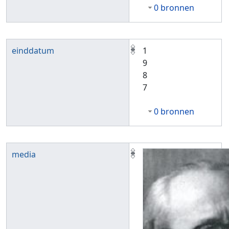
0 bronnen
einddatum
1
9
8
7
0 bronnen
media