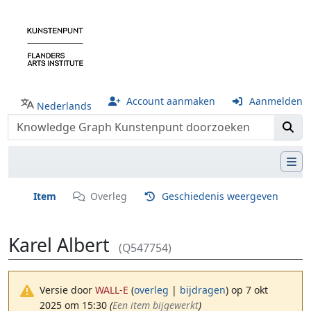
Account aanmaken
Aanmelden
Nederlands
Item
Overleg
Geschiedenis weergeven
Karel Albert
(Q547754)
Versie door
WALL-E
(
overleg
|
bijdragen
)
op 7 okt
2025 om 15:30
(‎
Een item bijgewerkt
)