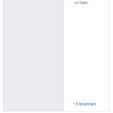
url type
0 bronnen