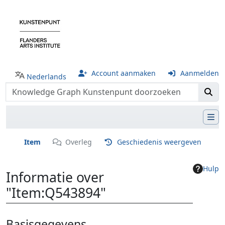
Account aanmaken
Aanmelden
Nederlands
Item
Overleg
Geschiedenis weergeven
Hulp
Informatie over
"Item:Q543894"
Ga naar:
navigatie
,
zoeken
Basisgegevens