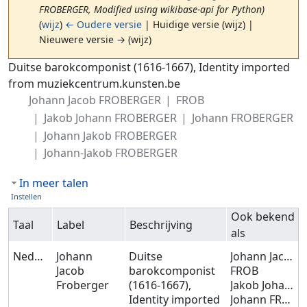
FROBERGER, Modified using wikibase-api for Python)
(
wijz
)
← Oudere versie
| Huidige versie (wijz) |
Nieuwere versie → (wijz)
Ga naar:
navigatie
,
zoeken
Duitse barokcomponist (1616-1667), Identity imported
from muziekcentrum.kunsten.be
Johann Jacob FROBERGER
FROB
Jakob Johann FROBERGER
Johann FROBERGER
Johann Jakob FROBERGER
Johann-Jakob FROBERGER
In meer talen
Instellen
Ook bekend
Taal
Label
Beschrijving
als
Nederlands
Johann
Duitse
Johann Jacob FROBERGER
Jacob
barokcomponist
FROB
Froberger
(1616-1667),
Jakob Johann FROBERGER
Identity imported
Johann FROBERGER