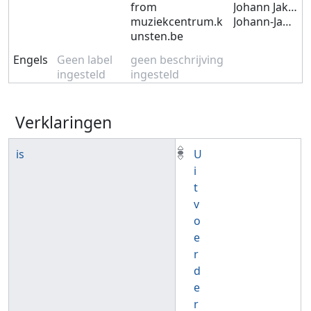
from
Johann Jakob FROBERGER
muziekcentrum.k
Johann-Jakob FROBERGER
unsten.be
Engels
Geen label
geen beschrijving
ingesteld
ingesteld
Verklaringen
is
U
i
t
v
o
e
r
d
e
r