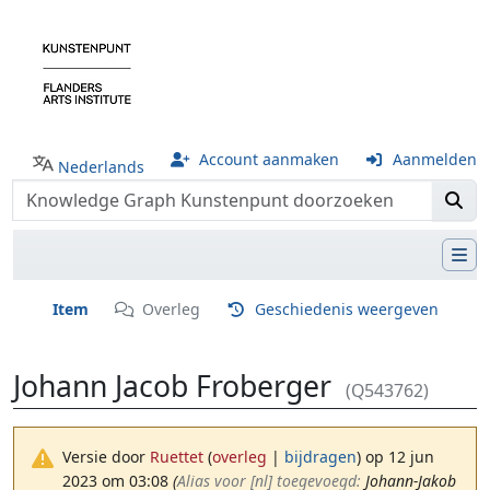
Account aanmaken
Aanmelden
Nederlands
Item
Overleg
Geschiedenis weergeven
Johann Jacob Froberger
(Q543762)
Versie door
Ruettet
(
overleg
|
bijdragen
)
op 12 jun
2023 om 03:08
(‎
Alias voor [nl] toegevoegd:
Johann-Jakob