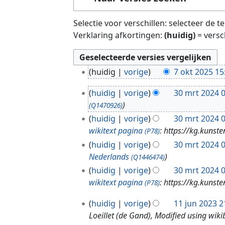
Selectie voor verschillen: selecteer de 
Verklaring afkortingen:
(huidig)
= versc
7
huidig
vorige
7 okt 2025 15
o
3
k
huidig
vorige
30 mrt 2024 
0
t
(Q1470926)
m
2
huidig
vorige
30 mrt 2024 
r
0
wikitext pagina
: https://kg.kun
(P78)
t
2
huidig
vorige
30 mrt 2024 
2
5
Nederlands
(Q1446474)
0
huidig
vorige
30 mrt 2024 
2
wikitext pagina
: https://kg.kun
4
(P78)
1
huidig
vorige
11 jun 2023 2
1
Loeillet (de Gand), Modified using wiki