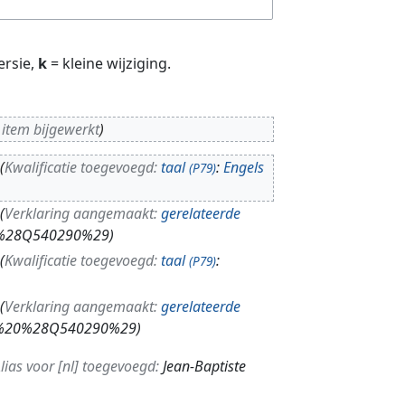
ersie,
k
= kleine wijziging.
 item bijgewerkt
Kwalificatie toegevoegd:
taal
:
Engels
(P79)
Verklaring aangemaakt:
gerelateerde
%20%28Q540290%29
Kwalificatie toegevoegd:
taal
:
(P79)
Verklaring aangemaakt:
gerelateerde
Gand%20%28Q540290%29
lias voor [nl] toegevoegd:
Jean-Baptiste