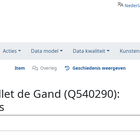
Nederl
Acties
Data model
Data kwaliteit
Kunstens
Item
Overleg
Geschiedenis weergeven
llet de Gand (Q540290):
s