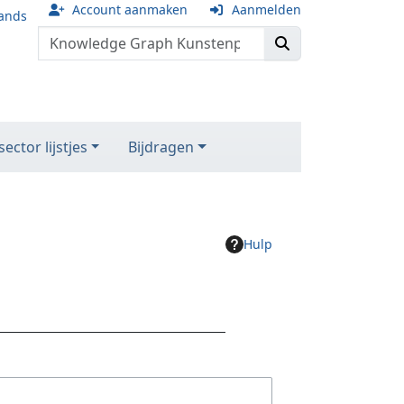
Account aanmaken
Aanmelden
ands
ector lijstjes
Bijdragen
Hulp