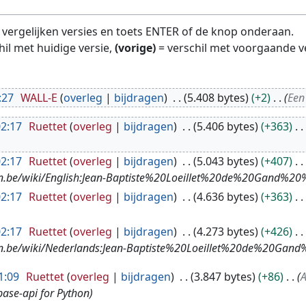
te vergelijken versies en toets ENTER of de knop onderaan.
hil met huidige versie,
(vorige)
= verschil met voorgaande v
:27
WALL-E
overleg
bijdragen
5.408 bytes
+2
Een
02:17
Ruettet
overleg
bijdragen
5.406 bytes
+363
02:17
Ruettet
overleg
bijdragen
5.043 bytes
+407
sten.be/wiki/English:Jean-Baptiste%20Loeillet%20de%20Gand
02:17
Ruettet
overleg
bijdragen
4.636 bytes
+363
02:17
Ruettet
overleg
bijdragen
4.273 bytes
+426
sten.be/wiki/Nederlands:Jean-Baptiste%20Loeillet%20de%20
1:09
Ruettet
overleg
bijdragen
3.847 bytes
+86
A
base-api for Python