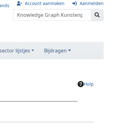
Account aanmaken
Aanmelden
ands
ector lijstjes
Bijdragen
Hulp