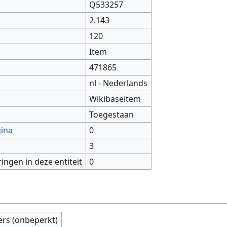
Q533257
2.143
120
Item
471865
nl - Nederlands
Wikibaseitem
Toegestaan
gina
0
3
ringen in deze entiteit
0
ers (onbeperkt)