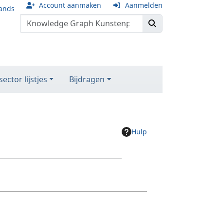
Account aanmaken
Aanmelden
ands
ector lijstjes
Bijdragen
Hulp