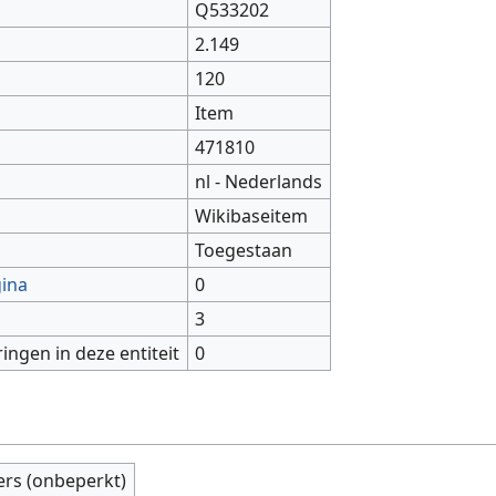
Q533202
2.149
120
Item
471810
nl - Nederlands
Wikibaseitem
Toegestaan
gina
0
3
ringen in deze entiteit
0
ers (onbeperkt)