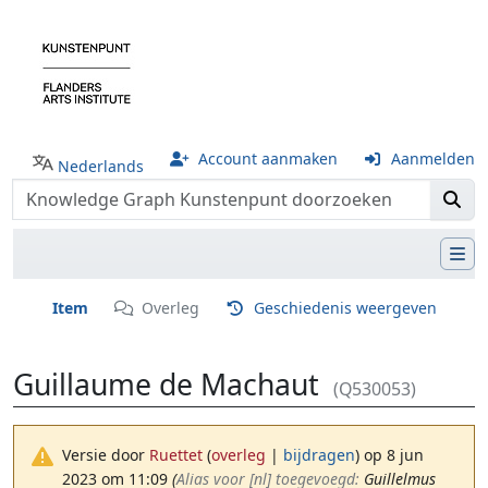
Account aanmaken
Aanmelden
Nederlands
Item
Overleg
Geschiedenis weergeven
Guillaume de Machaut
(Q530053)
Versie door
Ruettet
(
overleg
|
bijdragen
)
op 8 jun
2023 om 11:09
(‎
Alias voor [nl] toegevoegd:
Guillelmus