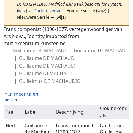
DE MACHAUDIO, Modified using wikibase-api for Python)
(
wijz
)
← Oudere versie
| Huidige versie (wijz) |
Nieuwere versie → (wijz)
Ga naar:
navigatie
,
zoeken
Frans componist (1300-1377, vertegenwoordiger van
Ars Nova., Identity imported from
muziekcentrum.kunsten.be
Guillaume DE MACHAUT
Guillaume DE MACHAU
Guillaume DE MACHAUD
Guillaume DE MACHAULT
Guillaume DEMACHAUT
Guillelmus DE MACHAUDIO
In meer talen
Instellen
Ook bekend
Taal
Label
Beschrijving
als
Nederlands
Guillaume
Frans componist
Guillaume DE MACHAUT
de Machaut
(1300-1377,
Guillaume DE MACHAU