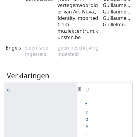
vertegenwoordig
Guillaume DE MACHAUD
er van Ars Nova.,
Guillaume DE MACHAULT
Identity imported
Guillaume DEMACHAUT
from
Guillelmus DE MACHAUDIO
muziekcentrum.k
unsten.be
Engels
Geen label
geen beschrijving
ingesteld
ingesteld
Verklaringen
is
U
i
t
v
o
e
r