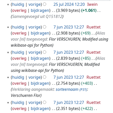
2
huidig
vorige
25 jul 2024 12:20
Iwein
0
overleg
bijdragen
3.969 bytes
+1.061
2
Samengevoegd uit Q151812
4
7
huidig
vorige
7 jun 2023 12:27
Ruettet
j
overleg
bijdragen
2.908 bytes
+69
Alias
u
voor [nl] toegevoegd:
Flor VERSCHUREN, Modified using
n
wikibase-api for Python
2
huidig
vorige
7 jun 2023 12:27
Ruettet
0
overleg
bijdragen
2.839 bytes
+85
Alias
2
voor [nl] toegevoegd:
Flor VERSCHUEREN, Modified
3
using wikibase-api for Python
huidig
vorige
7 jun 2023 12:27
Ruettet
overleg
bijdragen
2.754 bytes
+403
Verklaring aangemaakt:
sorteernaam
:
(P31)
Verschueren Flor
huidig
vorige
7 jun 2023 12:27
Ruettet
overleg
bijdragen
2.351 bytes
+422