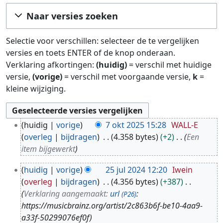
Ga naar:
navigatie
,
zoeken
Naar versies zoeken
Selectie voor verschillen: selecteer de te vergelijken
versies en toets ENTER of de knop onderaan.
Verklaring afkortingen:
(huidig)
= verschil met huidige
versie,
(vorige)
= verschil met voorgaande versie,
k
=
kleine wijziging.
7
huidig
vorige
7 okt 2025 15:28
WALL-E
o
overleg
bijdragen
4.358 bytes
+2
Een
k
item bijgewerkt
t
2
2
huidig
vorige
25 jul 2024 12:20
Iwein
5
0
overleg
bijdragen
4.356 bytes
+387
j
2
Verklaring aangemaakt:
url
:
(P26)
u
5
https://musicbrainz.org/artist/2c863b6f-be10-4aa9-
l
a33f-50299076ef0f