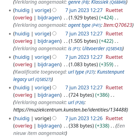
Verklaring aangemaakt:
genre
:
Klassiek
(P8)
(Q68849)
huidig
vorige
7 jun 2023 12:27
Ruettet
overleg
bijdragen
1.929 bytes
+424
Verklaring aangemaakt:
agent type
:
Item:Q70623
(P41)
huidig
vorige
7 jun 2023 12:27
Ruettet
overleg
bijdragen
1.505 bytes
+422
Verklaring aangemaakt:
is
:
Uitvoerder
(P1)
(Q58543)
huidig
vorige
7 jun 2023 12:27
Ruettet
overleg
bijdragen
1.083 bytes
+359
Kwalificatie toegevoegd:
url type
:
Kunstenpunt
(P27)
legacy url
(Q58527)
huidig
vorige
7 jun 2023 12:27
Ruettet
overleg
bijdragen
724 bytes
+386
Verklaring aangemaakt:
url
:
(P26)
https://muziekcentrum.kunsten.be/identities/134488
huidig
vorige
7 jun 2023 12:26
Ruettet
overleg
bijdragen
338 bytes
+338
Een
nieuw item aangemaakt