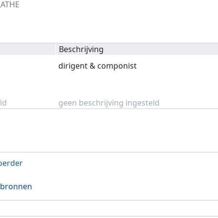
RATHE
Beschrijving
dirigent & componist
ld
geen beschrijving ingesteld
oerder
 bronnen