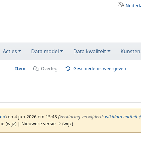
Nederl
Acties
Data model
Data kwaliteit
Kunstens
Item
Overleg
Geschiedenis weergeven
gen
)
op 4 jun 2026 om 15:43
(‎
Verklaring verwijderd:
wikidata entiteit
(
ie (wijz) | Nieuwere versie → (wijz)