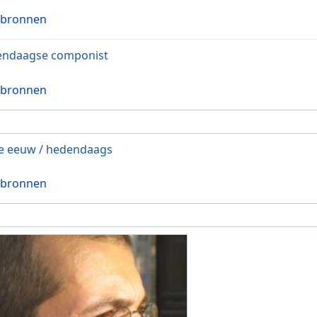
 bronnen
endaagse componist
 bronnen
e eeuw / hedendaags
 bronnen