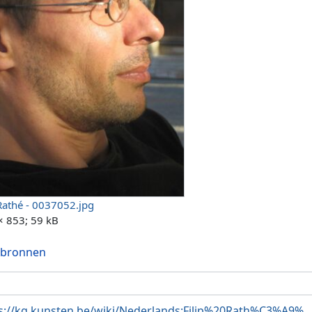
pRathé - 0037052.jpg
× 853; 59 kB
 bronnen
s://kg.kunsten.be/wiki/Nederlands:Filip%20Rath%C3%A9%