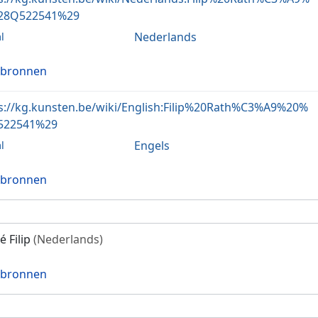
28Q522541%29
Nederlands
l
 bronnen
s://kg.kunsten.be/wiki/English:Filip%20Rath%C3%A9%20%
522541%29
Engels
l
 bronnen
é Filip
(Nederlands)
 bronnen