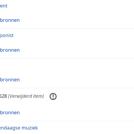
gent
 bronnen
ponist
 bronnen
r
 bronnen
628
(Verwijderd item)
 bronnen
endaagse muziek