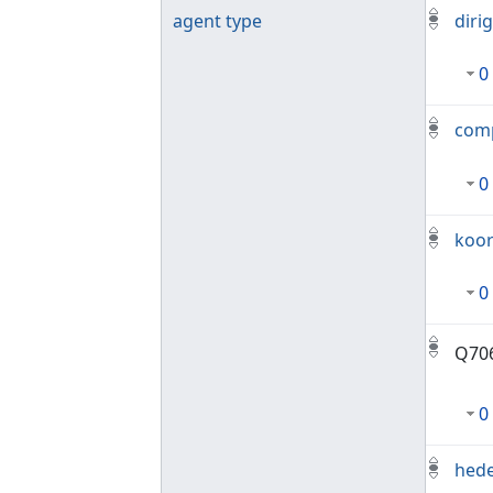
agent type
diri
0
com
0
koo
0
Q70
0
hed