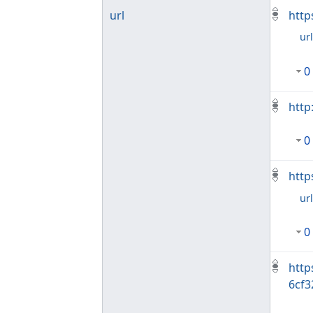
url
http
ur
0
http
0
http
ur
0
http
6cf3