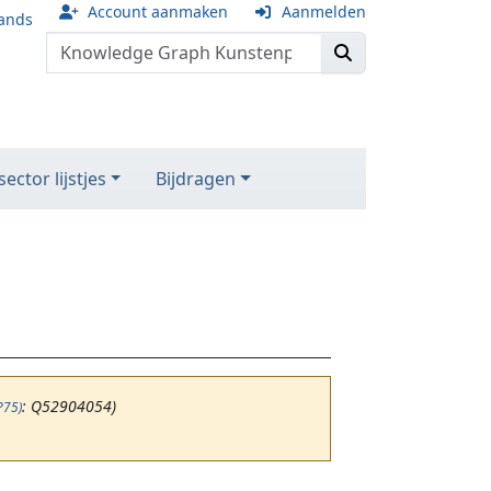
Account aanmaken
Aanmelden
ands
ector lijstjes
Bijdragen
: Q52904054)
P75)