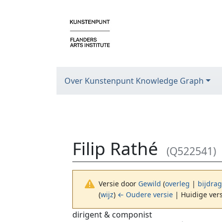
Over Kunstenpunt Knowledge Graph
Filip Rathé
(Q522541)
Versie door
Gewild
(
overleg
|
bijdra
(
wijz
)
← Oudere versie
| Huidige vers
Ga naar:
navigatie
,
zoeken
dirigent & componist