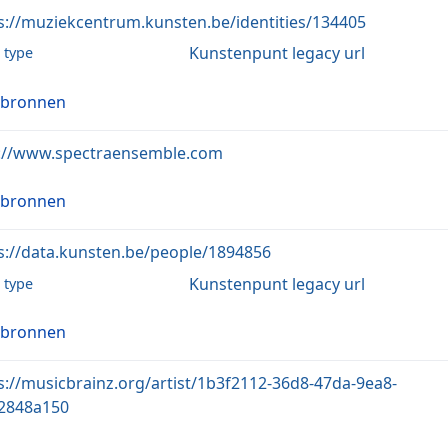
s://muziekcentrum.kunsten.be/identities/134405
Kunstenpunt legacy url
l type
 bronnen
://www.spectraensemble.com
 bronnen
s://data.kunsten.be/people/1894856
Kunstenpunt legacy url
l type
 bronnen
s://musicbrainz.org/artist/1b3f2112-36d8-47da-9ea8-
2848a150