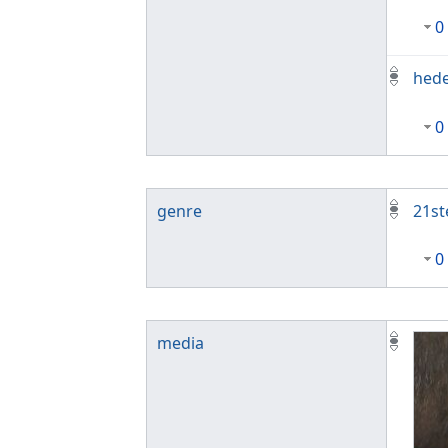
0
hed
0
genre
21st
0
media