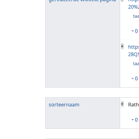
20%
taa
0
http
28Q
taa
0
sorteernaam
Rath
0