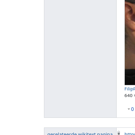
Fili
640 
0
gerelateerde wikitext pagina
http