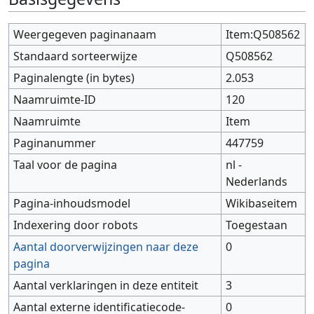
Weergegeven paginanaam
Item:Q508562
Standaard sorteerwijze
Q508562
Paginalengte (in bytes)
2.053
Naamruimte-ID
120
Naamruimte
Item
Paginanummer
447759
Taal voor de pagina
nl -
Nederlands
Pagina-inhoudsmodel
Wikibaseitem
Indexering door robots
Toegestaan
Aantal doorverwijzingen naar deze
0
pagina
Aantal verklaringen in deze entiteit
3
Aantal externe identificatiecode-
0