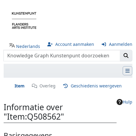
Account aanmaken
Aanmelden
Nederlands
Item
Overleg
Geschiedenis weergeven
Hulp
Informatie over
"Item:Q508562"
Ga naar:
navigatie
,
zoeken
Basisgegevens