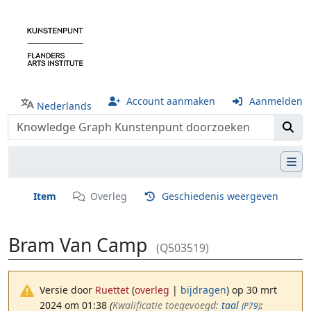
Account aanmaken
Aanmelden
Nederlands
Item
Overleg
Geschiedenis weergeven
Bram Van Camp
(Q503519)
Versie door
Ruettet
(
overleg
|
bijdragen
)
op 30 mrt
2024 om 01:38
(‎
Kwalificatie toegevoegd:
taal
:
(P79)