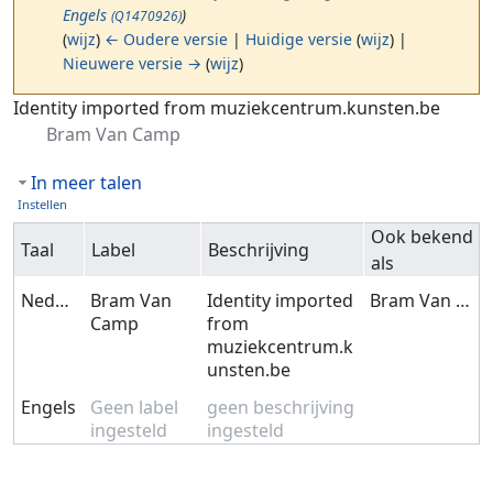
Engels
)
(Q1470926)
(
wijz
)
← Oudere versie
|
Huidige versie
(
wijz
) |
Nieuwere versie →
(
wijz
)
Ga naar:
navigatie
,
zoeken
Identity imported from muziekcentrum.kunsten.be
Bram Van Camp
In meer talen
Instellen
Ook bekend
Taal
Label
Beschrijving
als
Nederlands
Bram Van
Identity imported
Bram Van Camp
Camp
from
muziekcentrum.k
unsten.be
Engels
Geen label
geen beschrijving
ingesteld
ingesteld