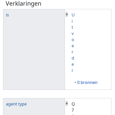
Verklaringen
is
U
i
t
v
o
e
r
d
e
r
0 bronnen
agent type
Q
7