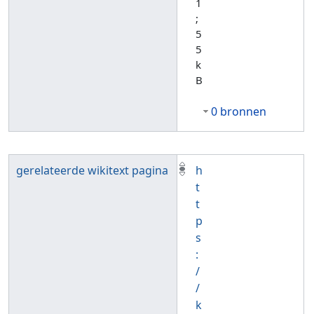
1
;
5
5
k
B
0 bronnen
gerelateerde wikitext pagina
h
t
t
p
s
:
/
/
k