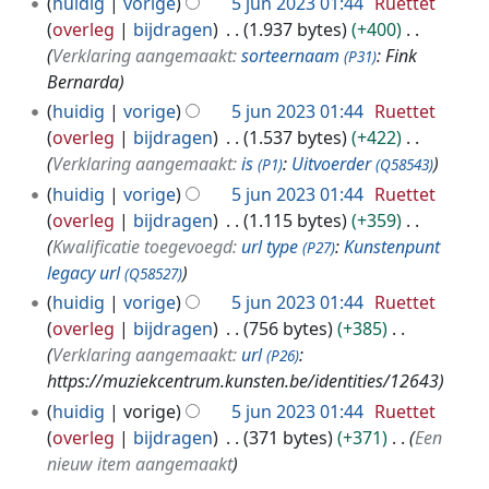
huidig
vorige
5 jun 2023 01:44
Ruettet
overleg
bijdragen
1.937 bytes
+400
Verklaring aangemaakt:
sorteernaam
: Fink
(P31)
Bernarda
huidig
vorige
5 jun 2023 01:44
Ruettet
overleg
bijdragen
1.537 bytes
+422
Verklaring aangemaakt:
is
:
Uitvoerder
(P1)
(Q58543)
huidig
vorige
5 jun 2023 01:44
Ruettet
overleg
bijdragen
1.115 bytes
+359
Kwalificatie toegevoegd:
url type
:
Kunstenpunt
(P27)
legacy url
(Q58527)
huidig
vorige
5 jun 2023 01:44
Ruettet
overleg
bijdragen
756 bytes
+385
Verklaring aangemaakt:
url
:
(P26)
https://muziekcentrum.kunsten.be/identities/12643
huidig
vorige
5 jun 2023 01:44
Ruettet
overleg
bijdragen
371 bytes
+371
Een
nieuw item aangemaakt