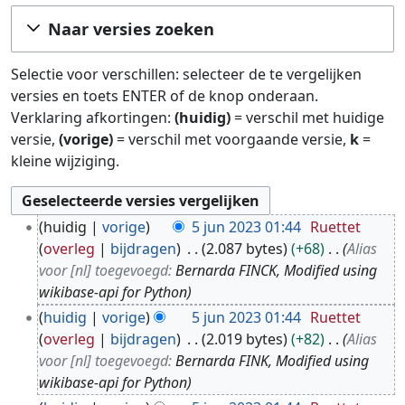
Ga naar:
navigatie
,
zoeken
Naar versies zoeken
Selectie voor verschillen: selecteer de te vergelijken
versies en toets ENTER of de knop onderaan.
Verklaring afkortingen:
(huidig)
= verschil met huidige
versie,
(vorige)
= verschil met voorgaande versie,
k
=
kleine wijziging.
5
huidig
vorige
5 jun 2023 01:44
Ruettet
j
overleg
bijdragen
2.087 bytes
+68
Alias
u
voor [nl] toegevoegd:
Bernarda FINCK, Modified using
n
wikibase-api for Python
2
huidig
vorige
5 jun 2023 01:44
Ruettet
0
overleg
bijdragen
2.019 bytes
+82
Alias
2
voor [nl] toegevoegd:
Bernarda FINK, Modified using
3
wikibase-api for Python