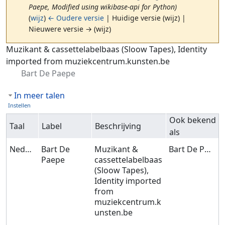
Paepe, Modified using wikibase-api for Python)
(
wijz
)
← Oudere versie
| Huidige versie (wijz) |
Nieuwere versie → (wijz)
Ga naar:
navigatie
,
zoeken
Muzikant & cassettelabelbaas (Sloow Tapes), Identity
imported from muziekcentrum.kunsten.be
Bart De Paepe
In meer talen
Instellen
Ook bekend
Taal
Label
Beschrijving
als
Nederlands
Bart De
Muzikant &
Bart De Paepe
Paepe
cassettelabelbaas
(Sloow Tapes),
Identity imported
from
muziekcentrum.k
unsten.be