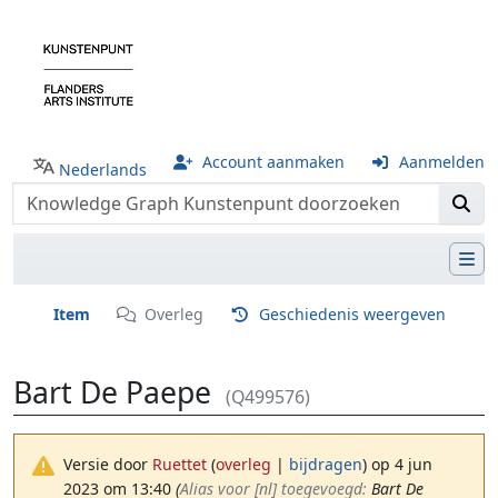
Account aanmaken
Aanmelden
Nederlands
Item
Overleg
Geschiedenis weergeven
Bart De Paepe
(Q499576)
Versie door
Ruettet
(
overleg
|
bijdragen
)
op 4 jun
2023 om 13:40
(‎
Alias voor [nl] toegevoegd:
Bart De