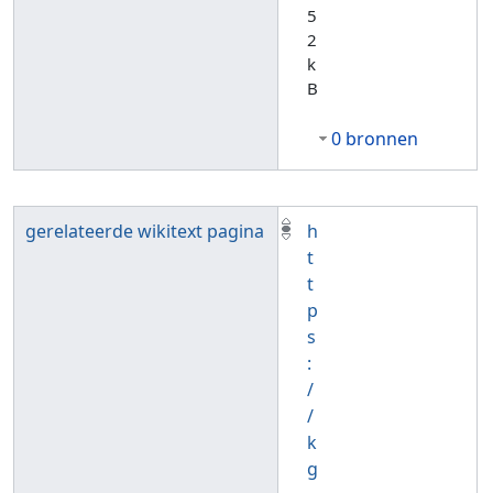
5
2
k
B
0 bronnen
gerelateerde wikitext pagina
h
t
t
p
s
:
/
/
k
g