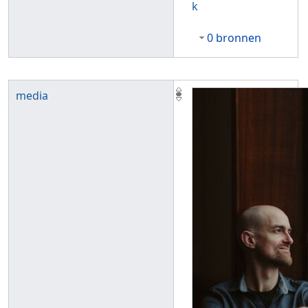
k
0 bronnen
media