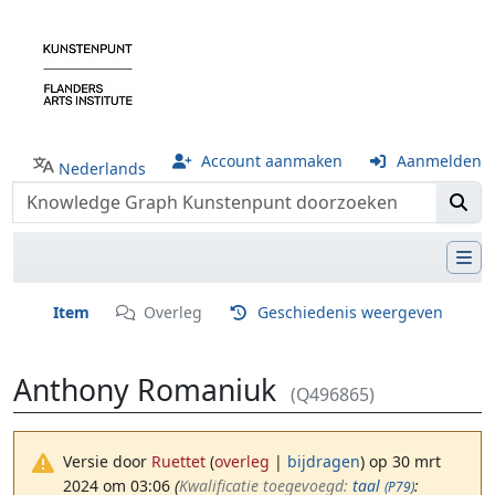
Account aanmaken
Aanmelden
Nederlands
Item
Overleg
Geschiedenis weergeven
Anthony Romaniuk
(Q496865)
Versie door
Ruettet
(
overleg
|
bijdragen
)
op 30 mrt
2024 om 03:06
(‎
Kwalificatie toegevoegd:
taal
:
(P79)