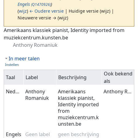
Engels
)
(Q1470926)
(
wijz
)
← Oudere versie
| Huidige versie (wijz) |
Nieuwere versie → (wijz)
Ga naar:
navigatie
,
zoeken
Amerikaans klassiek pianist, Identity imported from
muziekcentrum.kunsten.be
Anthony Romaniuk
In meer talen
Instellen
Ook bekend
Taal
Label
Beschrijving
als
Nederlands
Anthony
Amerikaans
Anthony Romaniuk
Romaniuk
klassiek pianist,
Identity imported
from
muziekcentrum.k
unsten.be
Engels
Geen label
geen beschrijving