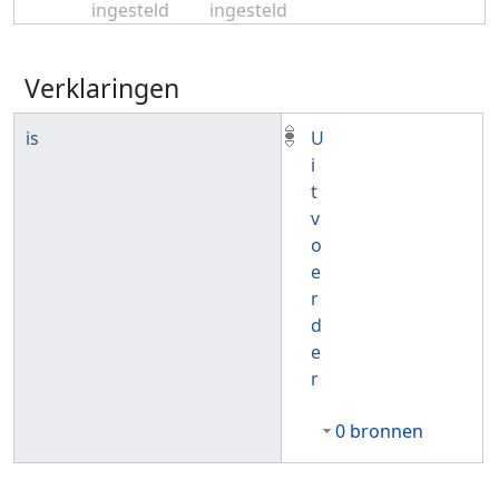
ingesteld
ingesteld
Verklaringen
is
U
i
t
v
o
e
r
d
e
r
0 bronnen