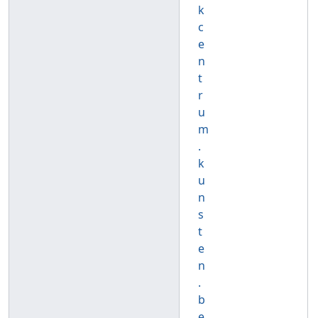
k
c
e
n
t
r
u
m
.
k
u
n
s
t
e
n
.
b
e