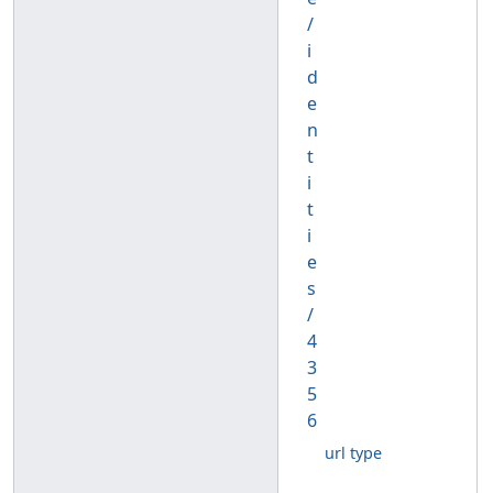
/
i
d
e
n
t
i
t
i
e
s
/
4
3
5
6
url type