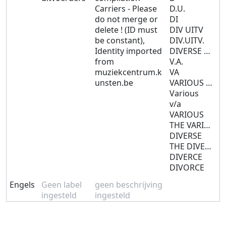
Carriers - Please
D.U.
do not merge or
DI
delete ! (ID must
DIV UITV
be constant),
DIV.UITV.
Identity imported
DIVERSE UITVOERD.
from
V.A.
muziekcentrum.k
VA
unsten.be
VARIOUS ARTISTS
Various
v/a
VARIOUS
THE VARIOUS
DIVERSE
THE DIVERSE
DIVERCE
DIVORCE
Engels
Geen label
geen beschrijving
ingesteld
ingesteld