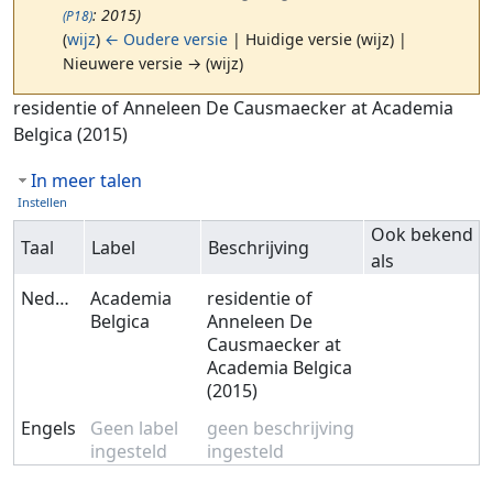
: 2015)
(P18)
(
wijz
)
← Oudere versie
| Huidige versie (wijz) |
Nieuwere versie → (wijz)
Ga naar:
navigatie
,
zoeken
residentie of Anneleen De Causmaecker at Academia
Belgica (2015)
In meer talen
Instellen
Ook bekend
Taal
Label
Beschrijving
als
Nederlands
Academia
residentie of
Belgica
Anneleen De
Causmaecker at
Academia Belgica
(2015)
Engels
Geen label
geen beschrijving
ingesteld
ingesteld