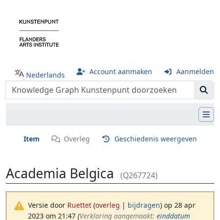
Account aanmaken
Aanmelden
Nederlands
Item
Overleg
Geschiedenis weergeven
Academia Belgica
(Q267724)
Versie door
Ruettet
(
overleg
|
bijdragen
)
op 28 apr
2023 om 21:47
(‎
Verklaring aangemaakt:
einddatum