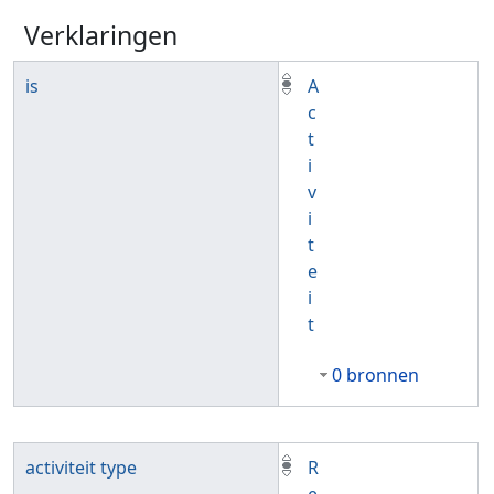
Verklaringen
is
A
c
t
i
v
i
t
e
i
t
0 bronnen
activiteit type
R