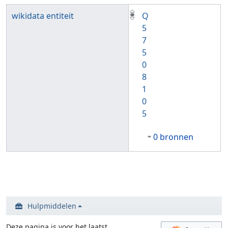
wikidata entiteit
Q
5
7
5
0
8
1
0
5
0 bronnen
Hulpmiddelen
Deze pagina is voor het laatst