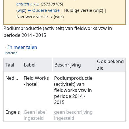
entiteit
: Q57508105)
(P75)
(
wijz
)
← Oudere versie
| Huidige versie (wijz) |
Nieuwere versie → (wijz)
Ga naar:
navigatie
,
zoeken
Podiumproductie (activiteit) van fieldworks vzw in
periode 2014 - 2015
In meer talen
Instellen
Ook bekend
Taal
Label
Beschrijving
als
Nederlands
Field Works
Podiumproductie
- hotel
(activiteit) van
fieldworks vzw in
periode 2014 -
2015
Engels
Geen label
geen beschrijving
ingesteld
ingesteld