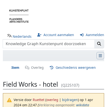
Account aanmaken
Aanmelden
Nederlands
Item
Overleg
Geschiedenis weergeven
Field Works - hotel
(Q225107)
Versie door
Ruettet
(
overleg
|
bijdragen
)
op 1 apr
2024 om 22:47
(‎
Verklaring aangemaakt:
wikidata