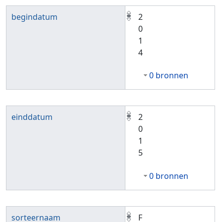
begindatum
2
0
1
4
0 bronnen
einddatum
2
0
1
5
0 bronnen
sorteernaam
F