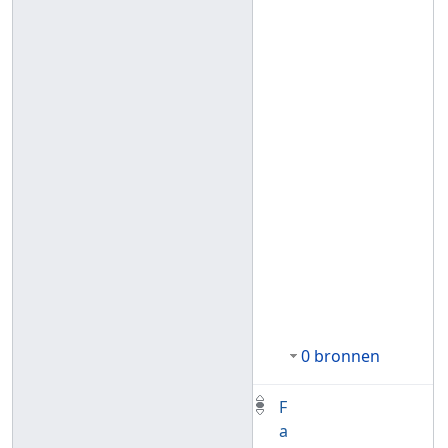
0 bronnen
F
a