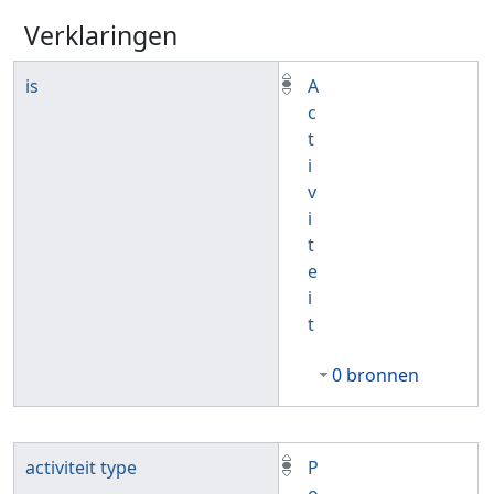
Verklaringen
is
A
c
t
i
v
i
t
e
i
t
0 bronnen
activiteit type
P